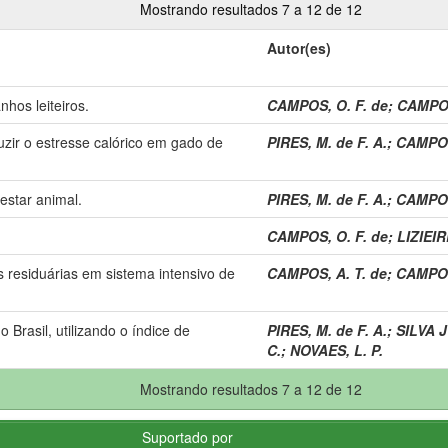
Mostrando resultados 7 a 12 de 12
Autor(es)
hos leiteiros.
CAMPOS, O. F. de
;
CAMPOS
zir o estresse calórico em gado de
PIRES, M. de F. A.
;
CAMPOS
estar animal.
PIRES, M. de F. A.
;
CAMPOS
CAMPOS, O. F. de
;
LIZIEIR
 residuárias em sistema intensivo de
CAMPOS, A. T. de
;
CAMPOS
rasil, utilizando o índice de
PIRES, M. de F. A.
;
SILVA J
C.
;
NOVAES, L. P.
Mostrando resultados 7 a 12 de 12
Suportado por