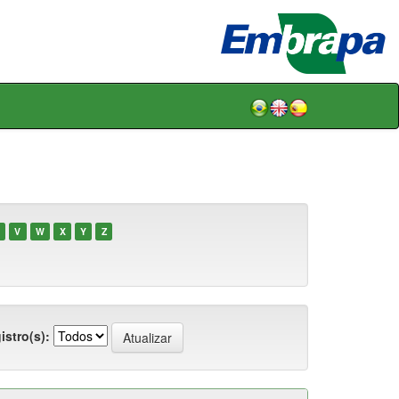
V
W
X
Y
Z
istro(s):