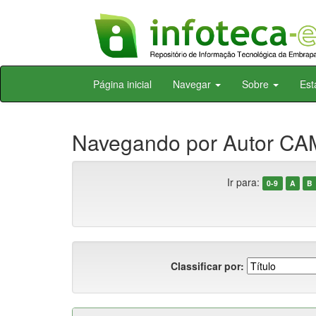
Skip
Página inicial
Navegar
Sobre
Est
navigation
Navegando por Autor CAM
Ir para:
0-9
A
B
Classificar por: