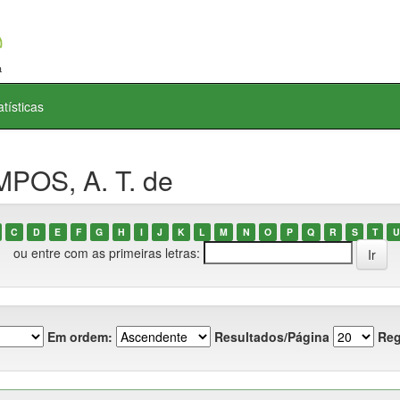
atísticas
POS, A. T. de
C
D
E
F
G
H
I
J
K
L
M
N
O
P
Q
R
S
T
U
ou entre com as primeiras letras:
Em ordem:
Resultados/Página
Reg