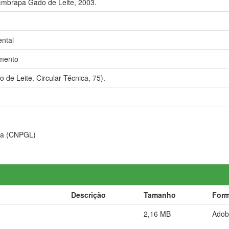
 Embrapa Gado de Leite, 2003.
ental
amento
de Leite. Circular Técnica, 75).
ica (CNPGL)
Descrição
Tamanho
Form
2,16 MB
Adob