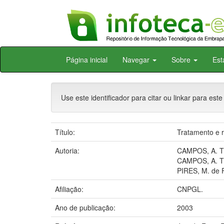
Skip
Página inicial
Navegar
Sobre
Est
navigation
Use este identificador para citar ou linkar para este
Título:
Tratamento e r
Autoria:
CAMPOS, A. T
CAMPOS, A. T
PIRES, M. de F
Afiliação:
CNPGL.
Ano de publicação:
2003