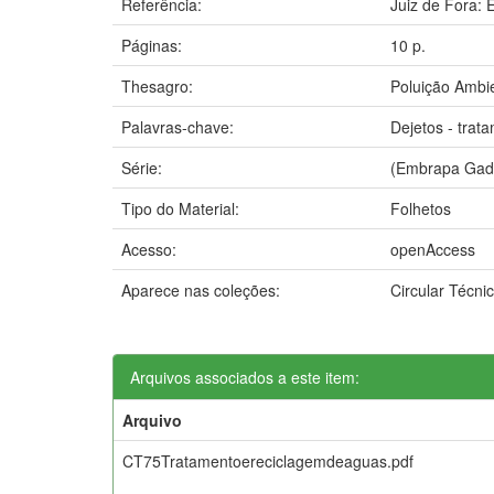
Referência:
Juiz de Fora:
Páginas:
10 p.
Thesagro:
Poluição Ambi
Palavras-chave:
Dejetos - trat
Série:
(Embrapa Gado 
Tipo do Material:
Folhetos
Acesso:
openAccess
Aparece nas coleções:
Circular Técn
Arquivos associados a este item:
Arquivo
CT75Tratamentoereciclagemdeaguas.pdf