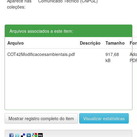
Aparece nas
Comunicado Técnico (CNPGL)
coleções:
Arquivos associados a este item:
Arquivo
Descrição
Tamanho
Fo
COT42Modificacoesambientais.pdf
917,68
Ad
kB
PD
Mostrar registro completo do item
Visualizar estatísticas