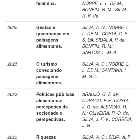
feminina.
NOBRE, L. L. DE M.
;
BONFIM, R. M.
;
SILVA,
R. K. da
2025
Gestão e
SILVA, A. G.
;
NOBRE, L.
governança em
L. DE M.
;
COSTA, C. E.
paisagens
S. DA
;
SILVA, A. P. da
;
alimentares.
BONFIM, R. M.
;
SANTOS, L. M. A.
2025
O turismo
SILVA, A. G.
;
NOBRE, L.
conectando
L. DE M.
;
SANTANA, I.
paisagens
M. G. L.
alimentares.
2022
Políticas públicas
ARAÚJO, G. P. de
;
alimentares:
CURADO, F. F.
;
COSTA,
percepções da
J. G. da
;
ALENCAR, R.
sociedade e
N.
;
OLIVEIRA, R. O. de
;
perspectivas.
SILVA, J. F. V.
;
CORREIA,
J. R.
2025
Riquezas
SILVA, A. G.
;
SILVA, A. P.