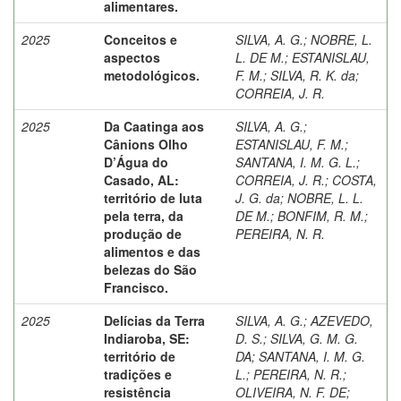
alimentares.
2025
Conceitos e
SILVA, A. G.
;
NOBRE, L.
aspectos
L. DE M.
;
ESTANISLAU,
metodológicos.
F. M.
;
SILVA, R. K. da
;
CORREIA, J. R.
2025
Da Caatinga aos
SILVA, A. G.
;
Cânions Olho
ESTANISLAU, F. M.
;
D’Água do
SANTANA, I. M. G. L.
;
Casado, AL:
CORREIA, J. R.
;
COSTA,
território de luta
J. G. da
;
NOBRE, L. L.
pela terra, da
DE M.
;
BONFIM, R. M.
;
produção de
PEREIRA, N. R.
alimentos e das
belezas do São
Francisco.
2025
Delícias da Terra
SILVA, A. G.
;
AZEVEDO,
Indiaroba, SE:
D. S.
;
SILVA, G. M. G.
território de
DA
;
SANTANA, I. M. G.
tradições e
L.
;
PEREIRA, N. R.
;
resistência
OLIVEIRA, N. F. DE
;