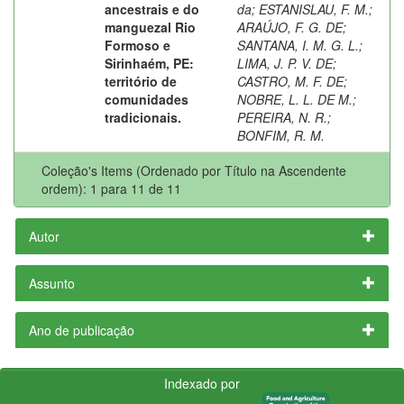
ancestrais e do
da
;
ESTANISLAU, F. M.
;
manguezal Rio
ARAÚJO, F. G. DE
;
Formoso e
SANTANA, I. M. G. L.
;
Sirinhaém, PE:
LIMA, J. P. V. DE
;
território de
CASTRO, M. F. DE
;
comunidades
NOBRE, L. L. DE M.
;
tradicionais.
PEREIRA, N. R.
;
BONFIM, R. M.
Coleção's Items (Ordenado por Título na Ascendente
ordem): 1 para 11 de 11
Autor
Assunto
Ano de publicação
Indexado por