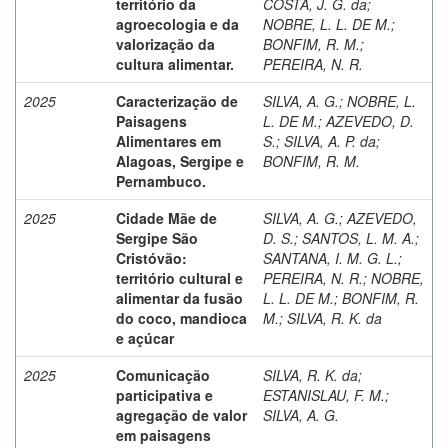
território da
COSTA, J. G. da
;
agroecologia e da
NOBRE, L. L. DE M.
;
valorização da
BONFIM, R. M.
;
cultura alimentar.
PEREIRA, N. R.
2025
Caracterização de
SILVA, A. G.
;
NOBRE, L.
Paisagens
L. DE M.
;
AZEVEDO, D.
Alimentares em
S.
;
SILVA, A. P. da
;
Alagoas, Sergipe e
BONFIM, R. M.
Pernambuco.
2025
Cidade Mãe de
SILVA, A. G.
;
AZEVEDO,
Sergipe São
D. S.
;
SANTOS, L. M. A.
;
Cristóvão:
SANTANA, I. M. G. L.
;
território cultural e
PEREIRA, N. R.
;
NOBRE,
alimentar da fusão
L. L. DE M.
;
BONFIM, R.
do coco, mandioca
M.
;
SILVA, R. K. da
e açúcar
2025
Comunicação
SILVA, R. K. da
;
participativa e
ESTANISLAU, F. M.
;
agregação de valor
SILVA, A. G.
em paisagens