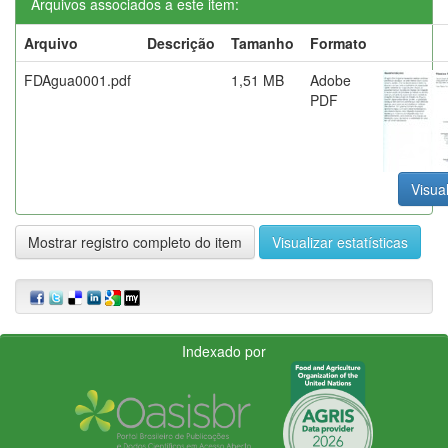
Arquivos associados a este item:
Arquivo
Descrição
Tamanho
Formato
FDAgua0001.pdf
1,51 MB
Adobe
PDF
Visual
Mostrar registro completo do item
Visualizar estatísticas
Indexado por