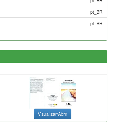
pt_BR
pt_BR
pt_BR
Visualizar/Abrir