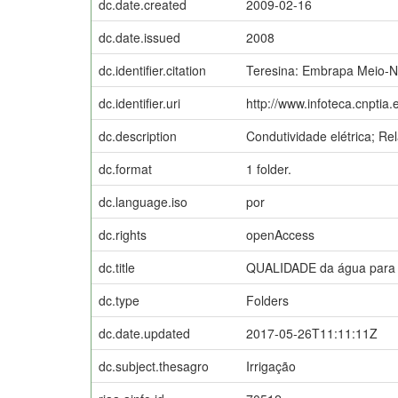
dc.date.created
2009-02-16
dc.date.issued
2008
dc.identifier.citation
Teresina: Embrapa Meio-N
dc.identifier.uri
http://www.infoteca.cnptia
dc.description
Condutividade elétrica; R
dc.format
1 folder.
dc.language.iso
por
dc.rights
openAccess
dc.title
QUALIDADE da água para i
dc.type
Folders
dc.date.updated
2017-05-26T11:11:11Z
dc.subject.thesagro
Irrigação