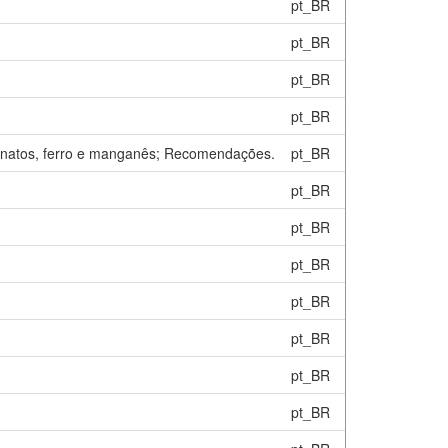
pt_BR
pt_BR
pt_BR
pt_BR
rbonatos, ferro e manganês; Recomendações.
pt_BR
pt_BR
pt_BR
pt_BR
pt_BR
pt_BR
pt_BR
pt_BR