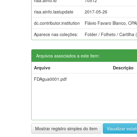
riaa.ainfo.id
70512
riaa.ainfo.lastupdate
2017-05-26
dc.contributor.institution
Flávio Favaro Blanco, CP
Aparece nas coleções:
Folder / Folheto / Cartilh
Arquivos associados a este item:
Arquivo
Descrição
FDAgua0001.pdf
Mostrar registro simples do item
Visualizar estat