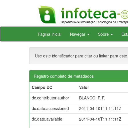
Skip
Página inicial
Navegar
Sobre
Est
navigation
Use este identificador para citar ou linkar para este
Registro completo de metadados
Campo DC
Valor
dc.contributor.author
BLANCO, F. F.
dc.date.accessioned
2011-04-10T11:11:11Z
dc.date.available
2011-04-10T11:11:11Z