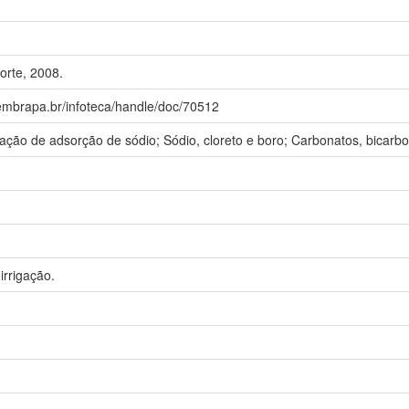
orte, 2008.
.embrapa.br/infoteca/handle/doc/70512
elação de adsorção de sódio; Sódio, cloreto e boro; Carbonatos, bica
rrigação.