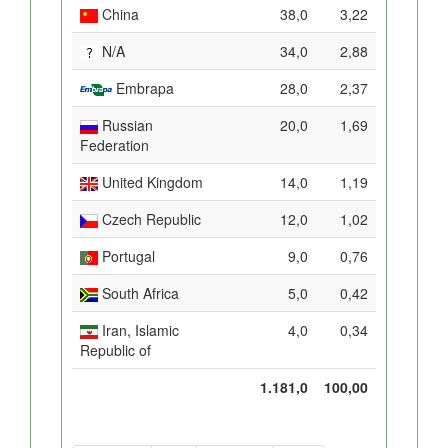
China
38,0
3,22
N/A
34,0
2,88
Embrapa
28,0
2,37
Russian
20,0
1,69
Federation
United Kingdom
14,0
1,19
Czech Republic
12,0
1,02
Portugal
9,0
0,76
South Africa
5,0
0,42
Iran, Islamic
4,0
0,34
Republic of
1.181,0
100,00