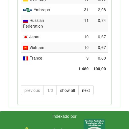
Embrapa
31
2,08
Russian
11
0,74
Federation
Japan
10
0,67
Vietnam
10
0,67
France
9
0,60
1.489
100,00
previous
1/3
show all
next
Indexado por