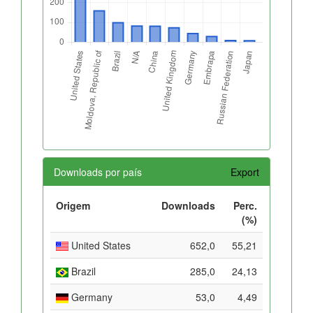
Downloads por país
Export
Origem
Downloads
Perc.
(%)
United States
652,0
55,21
Brazil
285,0
24,13
Germany
53,0
4,49