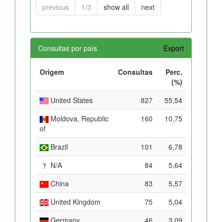
previous
1/3
show all
next
Consultas por país
Export
Origem
Consultas
Perc.
(%)
United States
827
55,54
Moldova, Republic
160
10,75
of
Brazil
101
6,78
N/A
84
5,64
China
83
5,57
United Kingdom
75
5,04
Germany
46
3,09