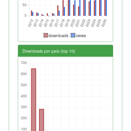
downloads
views
Downloads por país (top 10)