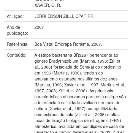
XAVIER, G. R.
Afiliação:
JERRI EDSON ZILLI, CPAF-RR.
Ano de
2007
publicação:
Referência:
Boa Vista: Embrapa Roraima, 2007.
Conteúdo:
A estirpe bacteriana BR3267 pertencente ao
gênero Bradyrhizobium (Martins, 1996; Zilli et
al., 2006) foi isolada do Semi-árido nordestino
em 1996 (Martins, 1996), tendo sido
amplamente estudada nos últimos dez anos
(Martins, 1996; Xavier et al., 1997, Martins et al.,
1997, 2003; Zilli et al. 2006). As principais
características observadas para esta estirpe são
a tolerância à salinidade avaliada em meio de
cultura (Xavier et al., 1997), competitividade
com estirpes do solo (Zilli et al., 2006) e altas
taxas de fixação biológica de nitrogênio (FBN)
atmosférico, avaliada em condições de casa-de-
vegetação e campo (Martins et al., 2003; Zilli et