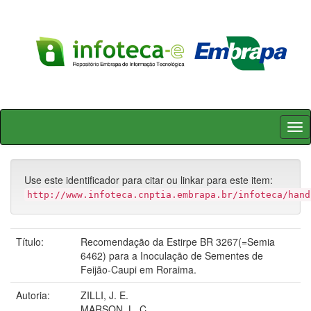
Skip
navigation
Use este identificador para citar ou linkar para este item:
http://www.infoteca.cnptia.embrapa.br/infoteca/hand
Título:
Recomendação da Estirpe BR 3267(=Semia
6462) para a Inoculação de Sementes de
Feijão-Caupi em Roraima.
Autoria:
ZILLI, J. E.
MARSON, L. C.