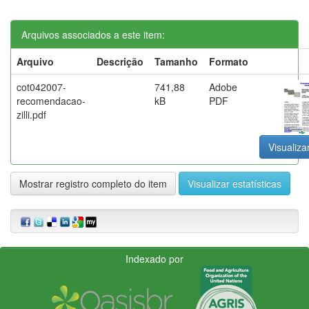
Arquivos associados a este item:
Arquivo
Descrição
Tamanho
Formato
cot042007-
741,88
Adobe
recomendacao-
kB
PDF
zilli.pdf
Visualiza
Mostrar registro completo do item
Visualizar estatísticas
Indexado por