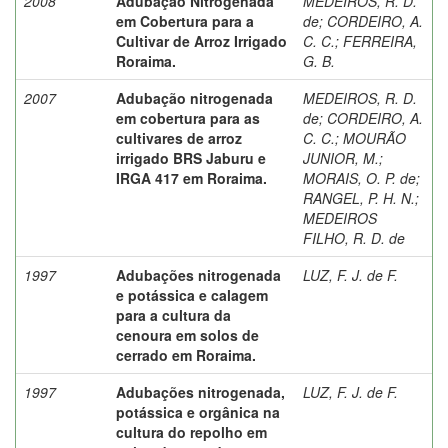
2008
Adubação Nitrogenada
MEDEIROS, R. D.
em Cobertura para a
de
;
CORDEIRO, A.
Cultivar de Arroz Irrigado
C. C.
;
FERREIRA,
Roraima.
G. B.
2007
Adubação nitrogenada
MEDEIROS, R. D.
em cobertura para as
de
;
CORDEIRO, A.
cultivares de arroz
C. C.
;
MOURÃO
irrigado BRS Jaburu e
JUNIOR, M.
;
IRGA 417 em Roraima.
MORAIS, O. P. de
;
RANGEL, P. H. N.
;
MEDEIROS
FILHO, R. D. de
1997
Adubações nitrogenada
LUZ, F. J. de F.
e potássica e calagem
para a cultura da
cenoura em solos de
cerrado em Roraima.
1997
Adubações nitrogenada,
LUZ, F. J. de F.
potássica e orgânica na
cultura do repolho em