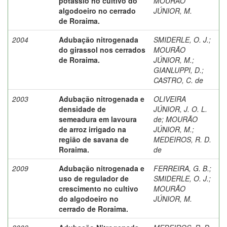
potássio no cultivo do
MOURÃO
algodoeiro no cerrado
JÚNIOR, M.
de Roraima.
2004
Adubação nitrogenada
SMIDERLE, O. J.
;
do girassol nos cerrados
MOURÃO
de Roraima.
JÚNIOR, M.
;
GIANLUPPI, D.
;
CASTRO, C. de
2003
Adubação nitrogenada e
OLIVEIRA
densidade de
JÚNIOR, J. O. L.
semeadura em lavoura
de
;
MOURÃO
de arroz irrigado na
JÚNIOR, M.
;
região de savana de
MEDEIROS, R. D.
Roraima.
de
2009
Adubação nitrogenada e
FERREIRA, G. B.
;
uso de regulador de
SMIDERLE, O. J.
;
crescimento no cultivo
MOURÃO
do algodoeiro no
JÚNIOR, M.
cerrado de Roraima.