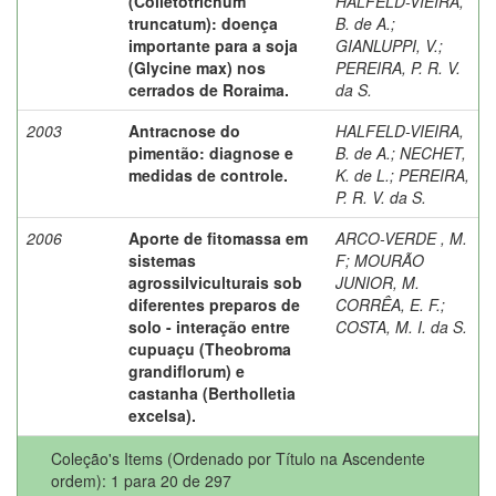
(Colletotrichum
HALFELD-VIEIRA,
truncatum): doença
B. de A.
;
importante para a soja
GIANLUPPI, V.
;
(Glycine max) nos
PEREIRA, P. R. V.
cerrados de Roraima.
da S.
2003
Antracnose do
HALFELD-VIEIRA,
pimentão: diagnose e
B. de A.
;
NECHET,
medidas de controle.
K. de L.
;
PEREIRA,
P. R. V. da S.
2006
Aporte de fitomassa em
ARCO-VERDE , M.
sistemas
F
;
MOURÃO
agrossilviculturais sob
JUNIOR, M.
diferentes preparos de
CORRÊA, E. F.
;
solo - interação entre
COSTA, M. I. da S.
cupuaçu (Theobroma
grandiflorum) e
castanha (Bertholletia
excelsa).
Coleção's Items (Ordenado por Título na Ascendente
ordem): 1 para 20 de 297