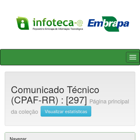
Skip
navigation
Comunicado Técnico
(CPAF-RR) : [297]
Página principal
da coleção
Visualizar estatísticas
Navegar