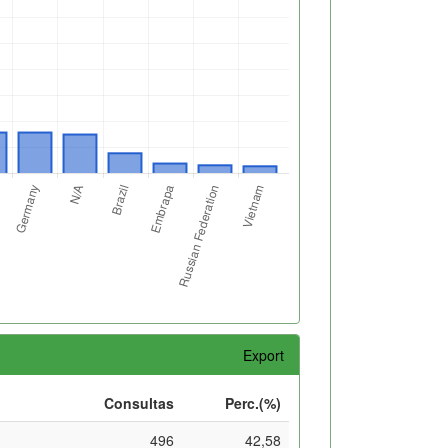
Export
Consultas
Perc.(%)
496
42,58