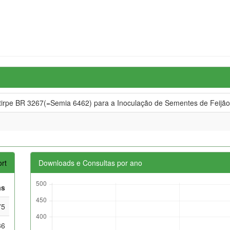
rpe BR 3267(=Semia 6462) para a Inoculação de Sementes de Feijã
rt
Downloads e Consultas por ano
as
75
36