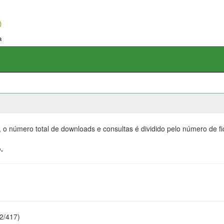
, o número total de downloads e consultas é dividido pelo número de f
.
22/417)