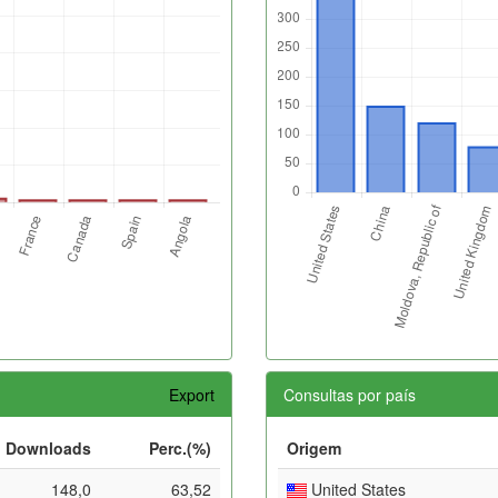
Export
Consultas por país
Downloads
Perc.(%)
Origem
148,0
63,52
United States