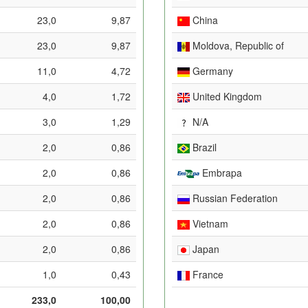
23,0
9,87
China
23,0
9,87
Moldova, Republic of
11,0
4,72
Germany
4,0
1,72
United Kingdom
3,0
1,29
N/A
2,0
0,86
Brazil
2,0
0,86
Embrapa
2,0
0,86
Russian Federation
2,0
0,86
Vietnam
2,0
0,86
Japan
1,0
0,43
France
233,0
100,00