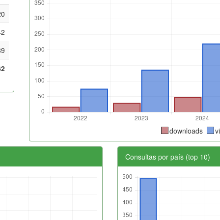
20
42
89
62
downloads
v
Consultas por país (top 10)