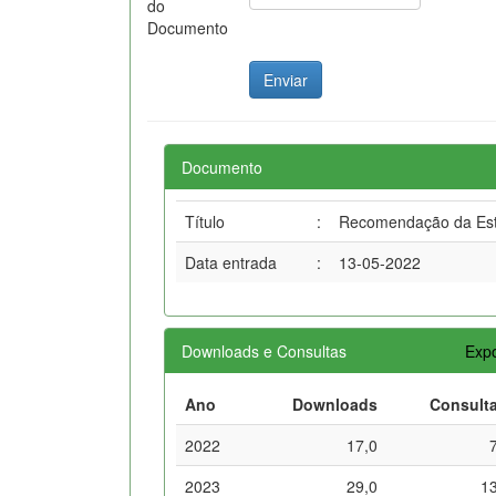
do
Documento
Documento
Título
:
Recomendação da Esti
Data entrada
:
13-05-2022
Downloads e Consultas
Expo
Ano
Downloads
Consult
2022
17,0
2023
29,0
1