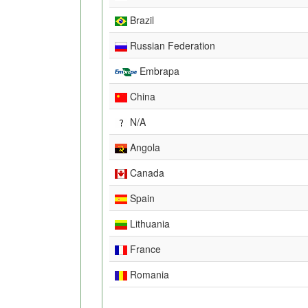
Brazil
Russian Federation
Embrapa
China
N/A
Angola
Canada
Spain
Lithuania
France
Romania