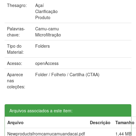
Thesagro:
Açaí
Clarificação
Produto
Palavras-
Camu-camu
chave:
Microfiltração
Tipo do
Folders
Material:
Acesso:
openAccess
Aparece
Folder / Folheto / Cartilha (CTAA)
nas
coleções:
Arquivos associados a este item:
Arquivo
Descrição
Tamanho
Newproductsfromcamucamuandacai.pdf
1,44 MB