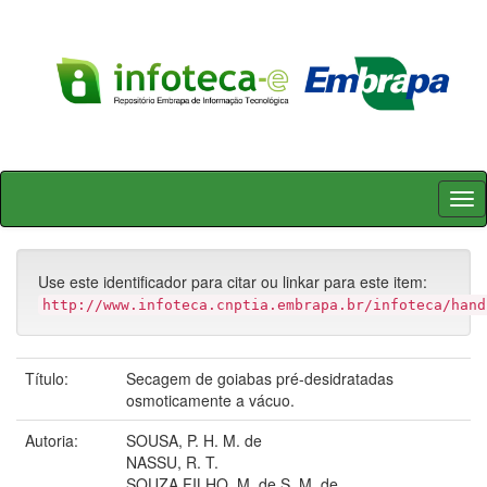
Skip
navigation
Use este identificador para citar ou linkar para este item:
http://www.infoteca.cnptia.embrapa.br/infoteca/hand
Título:
Secagem de goiabas pré-desidratadas
osmoticamente a vácuo.
Autoria:
SOUSA, P. H. M. de
NASSU, R. T.
SOUZA FILHO, M. de S. M. de