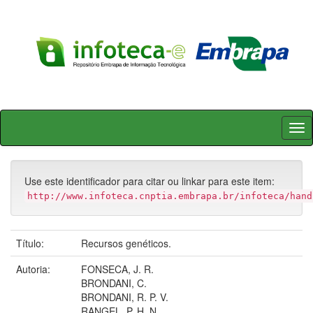
Skip
navigation
Use este identificador para citar ou linkar para este item:
http://www.infoteca.cnptia.embrapa.br/infoteca/hand
Título:
Recursos genéticos.
Autoria:
FONSECA, J. R.
BRONDANI, C.
BRONDANI, R. P. V.
RANGEL, P. H. N.