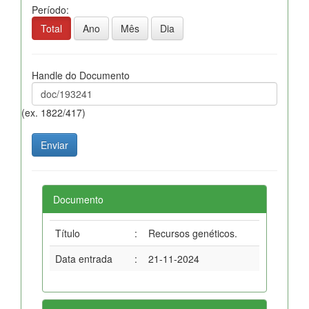
Período:
Total
Ano
Mês
Dia
Handle do Documento
(ex. 1822/417)
Documento
Título
:
Recursos genéticos.
Data entrada
:
21-11-2024