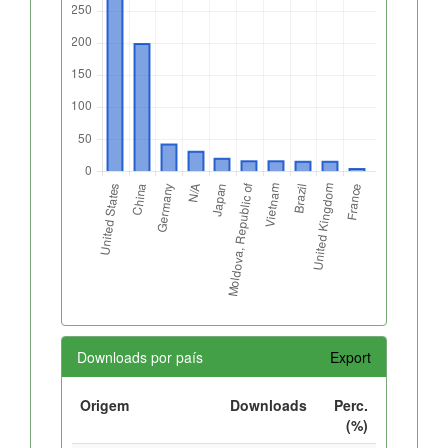
Downloads por país
Export
Origem
Downloads
Perc.
(%)