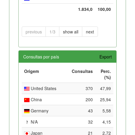
1.834,0
100,00
previous
1/3
show all
next
Consultas por país
Export
Origem
Consultas
Perc.
(%)
United States
370
47,99
China
200
25,94
Germany
43
5,58
N/A
32
4,15
Japan
21
2,72