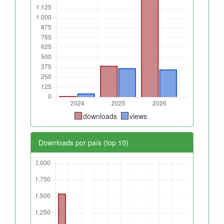
downloads
views
Downloads por país (top 10)