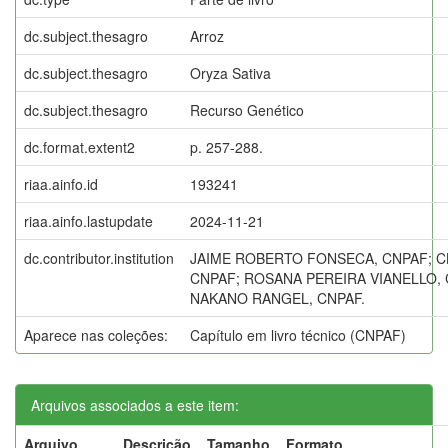
dc.subject.thesagro
Arroz
dc.subject.thesagro
Oryza Sativa
dc.subject.thesagro
Recurso Genético
dc.format.extent2
p. 257-288.
riaa.ainfo.id
193241
riaa.ainfo.lastupdate
2024-11-21
dc.contributor.institution
JAIME ROBERTO FONSECA, CNPAF; C
CNPAF; ROSANA PEREIRA VIANELLO, 
NAKANO RANGEL, CNPAF.
Aparece nas coleções:
Capítulo em livro técnico (CNPAF)
Arquivos associados a este item:
Arquivo
Descrição
Tamanho
Formato