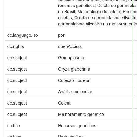
recursos genéticos; Coleta de germoplas
no Brasil; Metodologia de coleta; Reco
coletas; Coleta de germoplasma silvestre
germoplasma silvestre no melhoramento 
dc.language.iso
por
dc.rights
openAccess
dc.subject
Gemoplasma
dc.subject
Oryza glaberima
dc.subject
Coleção nuclear
dc.subject
Análise molecular
dc.subject
Coleta
dc.subject
Melhoramento genético
dc.title
Recursos genéticos.
dc.type
Parte de livro