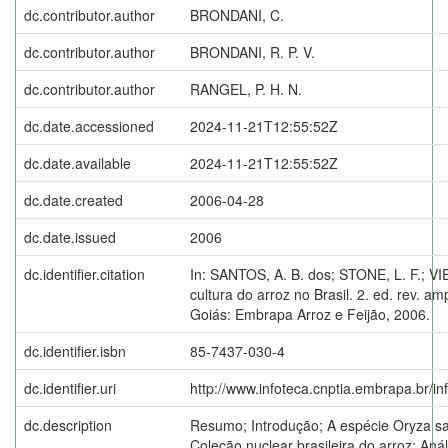
dc.contributor.author
BRONDANI, C.
dc.contributor.author
BRONDANI, R. P. V.
dc.contributor.author
RANGEL, P. H. N.
dc.date.accessioned
2024-11-21T12:55:52Z
dc.date.available
2024-11-21T12:55:52Z
dc.date.created
2006-04-28
dc.date.issued
2006
dc.identifier.citation
In: SANTOS, A. B. dos; STONE, L. F.; VIE
cultura do arroz no Brasil. 2. ed. rev. a
Goiás: Embrapa Arroz e Feijão, 2006.
dc.identifier.isbn
85-7437-030-4
dc.identifier.uri
http://www.infoteca.cnptia.embrapa.br/i
dc.description
Resumo; Introdução; A espécie Oryza sat
Coleção nuclear brasileira do arroz; Aná