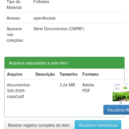
Tipo do
Folhetos
Material:
Acesso:
openAccess
Aparece
Série Documentos (CNPAF)
nas
coleções:
Arquivos associados a este item:
Arquivo
Descrição
Tamanho
Formato
documentos-
3,24 MB
Adobe
326-2025-
PDF
cnpaf.pdf
Visualizar/A
Mostrar registro completo do item
Visualizar estatísticas