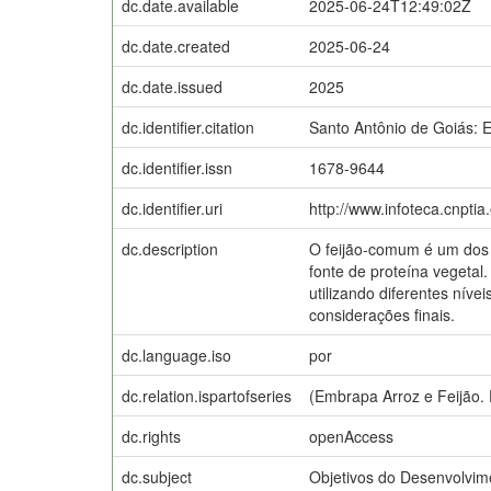
dc.date.available
2025-06-24T12:49:02Z
dc.date.created
2025-06-24
dc.date.issued
2025
dc.identifier.citation
Santo Antônio de Goiás: 
dc.identifier.issn
1678-9644
dc.identifier.uri
http://www.infoteca.cnpti
dc.description
O feijão-comum é um dos a
fonte de proteína vegetal
utilizando diferentes nív
considerações finais.
dc.language.iso
por
dc.relation.ispartofseries
(Embrapa Arroz e Feijão.
dc.rights
openAccess
dc.subject
Objetivos do Desenvolvim