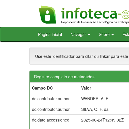
Skip
Página inicial
Navegar
Sobre
Est
navigation
Use este identificador para citar ou linkar para este
Registro completo de metadados
Campo DC
Valor
dc.contributor.author
WANDER, A. E.
dc.contributor.author
SILVA, O. F. da
dc.date.accessioned
2025-06-24T12:49:02Z