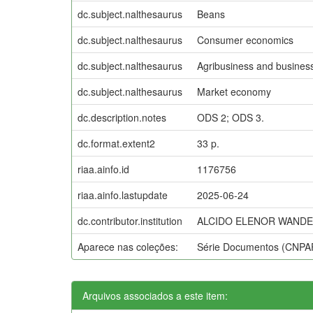
dc.subject.nalthesaurus
Beans
dc.subject.nalthesaurus
Consumer economics
dc.subject.nalthesaurus
Agribusiness and busines
dc.subject.nalthesaurus
Market economy
dc.description.notes
ODS 2; ODS 3.
dc.format.extent2
33 p.
riaa.ainfo.id
1176756
riaa.ainfo.lastupdate
2025-06-24
dc.contributor.institution
ALCIDO ELENOR WANDER,
Aparece nas coleções:
Série Documentos (CNPA
Arquivos associados a este item: