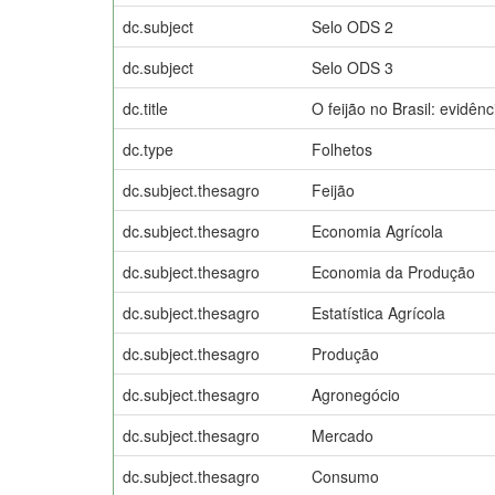
dc.subject
Selo ODS 2
dc.subject
Selo ODS 3
dc.title
O feijão no Brasil: evidê
dc.type
Folhetos
dc.subject.thesagro
Feijão
dc.subject.thesagro
Economia Agrícola
dc.subject.thesagro
Economia da Produção
dc.subject.thesagro
Estatística Agrícola
dc.subject.thesagro
Produção
dc.subject.thesagro
Agronegócio
dc.subject.thesagro
Mercado
dc.subject.thesagro
Consumo