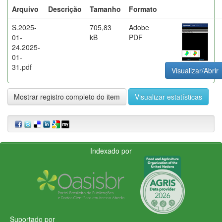
Arquivo
Descrição
Tamanho
Formato
S.2025-
705,83
Adobe
01-
kB
PDF
24.2025-
01-
31.pdf
Visualizar/Abrir
Mostrar registro completo do item
Visualizar estatísticas
Indexado por
Suportado por