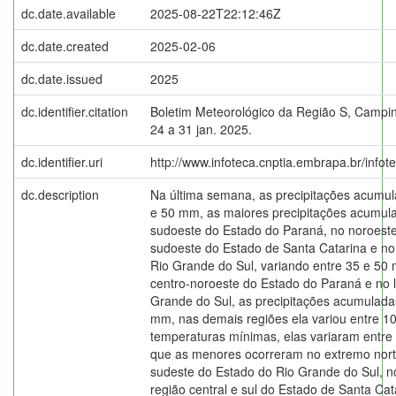
dc.date.available
2025-08-22T22:12:46Z
dc.date.created
2025-02-06
dc.date.issued
2025
dc.identifier.citation
Boletim Meteorológico da Região S, Campin
24 a 31 jan. 2025.
dc.identifier.uri
http://www.infoteca.cnptia.embrapa.br/info
dc.description
Na última semana, as precipitações acumul
e 50 mm, as maiores precipitações acumul
sudoeste do Estado do Paraná, no noroeste,
sudoeste do Estado de Santa Catarina e no
Rio Grande do Sul, variando entre 35 e 50 
centro-noroeste do Estado do Paraná e no 
Grande do Sul, as precipitações acumulada
mm, nas demais regiões ela variou entre 1
temperaturas mínimas, elas variaram entre
que as menores ocorreram no extremo norte,
sudeste do Estado do Rio Grande do Sul, no
região central e sul do Estado de Santa Cata