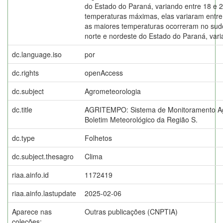
do Estado do Paraná, variando entre 18 e 
temperaturas máximas, elas variaram entre
as maiores temperaturas ocorreram no sudo
norte e nordeste do Estado do Paraná, vari
dc.language.iso
por
dc.rights
openAccess
dc.subject
Agrometeorologia
dc.title
AGRITEMPO: Sistema de Monitoramento Ag
Boletim Meteorológico da Região S.
dc.type
Folhetos
dc.subject.thesagro
Clima
riaa.ainfo.id
1172419
riaa.ainfo.lastupdate
2025-02-06
Aparece nas
Outras publicações (CNPTIA)
coleções: