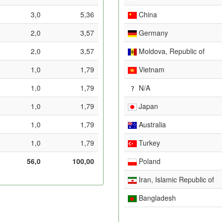
3,0
5,36
China
2,0
3,57
Germany
2,0
3,57
Moldova, Republic of
1,0
1,79
Vietnam
1,0
1,79
N/A
1,0
1,79
Japan
1,0
1,79
Australia
1,0
1,79
Turkey
56,0
100,00
Poland
Iran, Islamic Republic of
Bangladesh