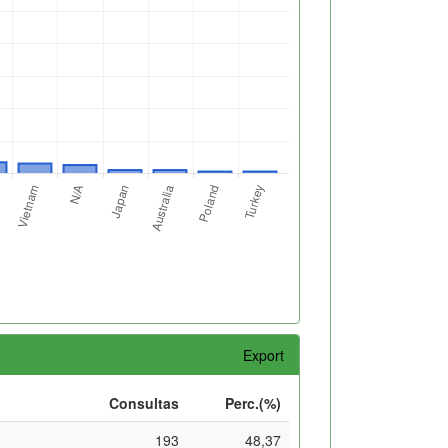
Export
Consultas
Perc.(%)
193
48,37