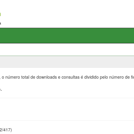
, o número total de downloads e consultas é dividido pelo número de f
.
22/417)