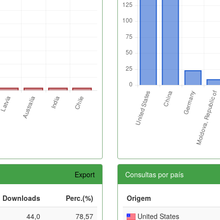
Export
Consultas por país
Downloads
Perc.(%)
Origem
44,0
78,57
United States