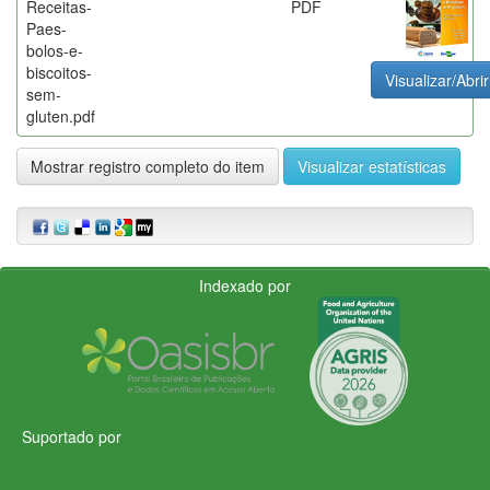
Receitas-
PDF
Paes-
bolos-e-
biscoitos-
Visualizar/Abrir
sem-
gluten.pdf
Mostrar registro completo do item
Visualizar estatísticas
Indexado por
Suportado por