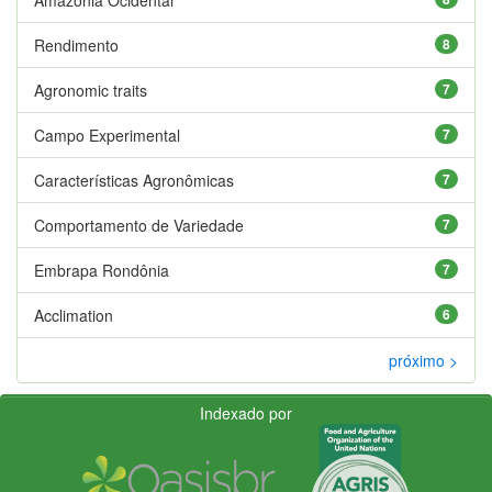
Rendimento
8
Agronomic traits
7
Campo Experimental
7
Características Agronômicas
7
Comportamento de Variedade
7
Embrapa Rondônia
7
Acclimation
6
próximo >
Indexado por