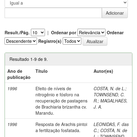
Result./Pág.
|
Ordenar por
Ordenar
Registro(s)
Resultado 1-9 de 9.
Ano de
Título
Autor(es)
publicação
1996
Efeito de níveis de
COSTA, N. de L.
;
nitrogênio e fósforo na
TOWNSEND, C.
recuperação de pastagens
R.
;
MAGALHAES,
de Brachiaria brizantha cv.
J. A.
Marandu.
1996
Resposta de Arachis pintoi
LEONIDAS, F. das
a fertilização fosfatada.
C.
;
COSTA, N. de
L.
;
TOWNSEND,