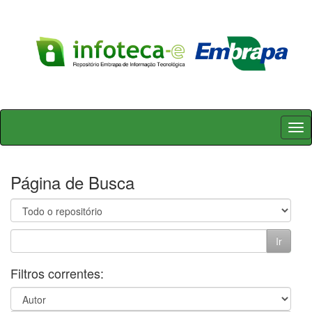
Skip
navigation
Página de Busca
Filtros correntes: