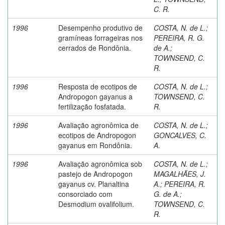
C. R.
1996
Desempenho produtivo de
COSTA, N. de L.
;
gramíneas forrageiras nos
PEREIRA, R. G.
cerrados de Rondônia.
de A.
;
TOWNSEND, C.
R.
1996
Resposta de ecotipos de
COSTA, N. de L.
;
Andropogon gayanus a
TOWNSEND, C.
fertilização fosfatada.
R.
1996
Avaliação agronômica de
COSTA, N. de L.
;
ecotipos de Andropogon
GONCALVES, C.
gayanus em Rondônia.
A.
1996
Avaliação agronômica sob
COSTA, N. de L.
;
pastejo de Andropogon
MAGALHÃES, J.
gayanus cv. Planaltina
A.
;
PEREIRA, R.
consorciado com
G. de A.
;
Desmodium ovalifolium.
TOWNSEND, C.
R.