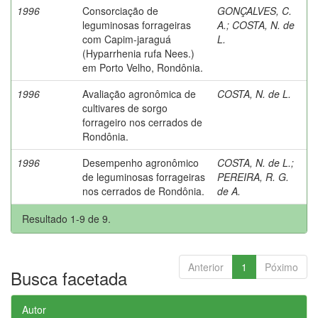
1996
Consorciação de
GONÇALVES, C.
leguminosas forrageiras
A.
;
COSTA, N. de
com Capim-jaraguá
L.
(Hyparrhenia rufa Nees.)
em Porto Velho, Rondônia.
1996
Avaliação agronômica de
COSTA, N. de L.
cultivares de sorgo
forrageiro nos cerrados de
Rondônia.
1996
Desempenho agronômico
COSTA, N. de L.
;
de leguminosas forrageiras
PEREIRA, R. G.
nos cerrados de Rondônia.
de A.
Resultado 1-9 de 9.
Anterior
1
Póximo
Busca facetada
Autor