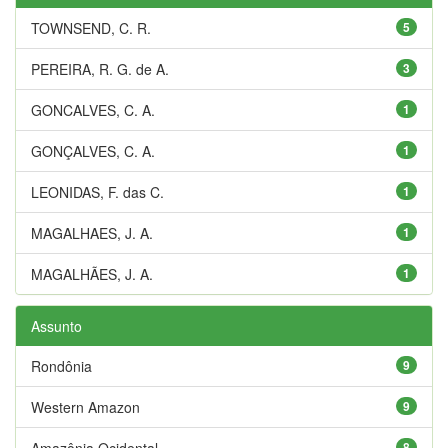
TOWNSEND, C. R.
5
PEREIRA, R. G. de A.
3
GONCALVES, C. A.
1
GONÇALVES, C. A.
1
LEONIDAS, F. das C.
1
MAGALHAES, J. A.
1
MAGALHÃES, J. A.
1
Assunto
Rondônia
9
Western Amazon
9
Amazônia Ocidental
8