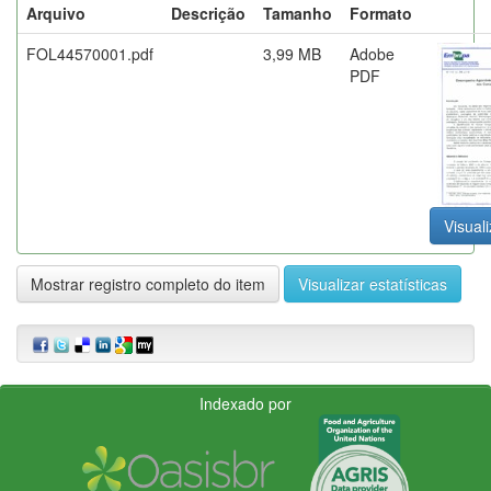
Arquivo
Descrição
Tamanho
Formato
FOL44570001.pdf
3,99 MB
Adobe
PDF
Visuali
Mostrar registro completo do item
Visualizar estatísticas
Indexado por