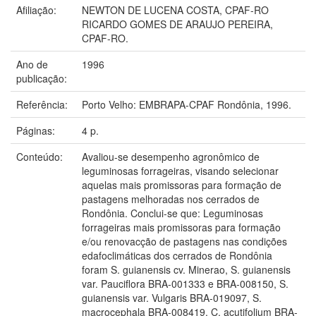
Afiliação:
NEWTON DE LUCENA COSTA, CPAF-RO
RICARDO GOMES DE ARAUJO PEREIRA,
CPAF-RO.
Ano de
1996
publicação:
Referência:
Porto Velho: EMBRAPA-CPAF Rondônia, 1996.
Páginas:
4 p.
Conteúdo:
Avaliou-se desempenho agronômico de
leguminosas forrageiras, visando selecionar
aquelas mais promissoras para formação de
pastagens melhoradas nos cerrados de
Rondônia. Conclui-se que: Leguminosas
forrageiras mais promissoras para formação
e/ou renovacção de pastagens nas condições
edafoclimáticas dos cerrados de Rondônia
foram S. guianensis cv. Minerao, S. guianensis
var. Pauciflora BRA-001333 e BRA-008150, S.
guianensis var. Vulgaris BRA-019097, S.
macrocephala BRA-008419, C. acutifolium BRA-