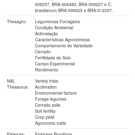
009237, BRA-006483, BRA-009227 e C.
brasilianum BRA-006025 e BRA-012297.
Thesagro:
Leguminosa Forrageira
Condição Ambiental
Aclimatação
Características Agronômicas
Comportamento de Variedade
Cerrado
Fertilidade do Solo
Campo Experimental
Rendimento
NAL
Variety trials
Thesaurus:
Acclimation
Environmental factors
Forage legumes
Cerrado soils
Soil fertility
Crop yield
Agronomic traits
Palavras-
Embrapa Rondônia