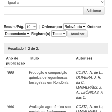
Result./Pág.
|
Ordenar por
Ordenar
Registro(s)
Resultado 1-2 de 2.
Ano de
Título
Autor(es)
publicação
1995
Produção e composição
COSTA, N. de L.
;
química de leguminosas
OLIVEIRA, J. R.
forrageiras em Rondônia.
da C.
;
MAGALHÃES, J.
A.
;
LEÔNIDAS, F.
das C.
1996
Avaliação agronômica sob
COSTA, N. de L.
;
pastejo de Andropogon
MAGALHÃES, J.