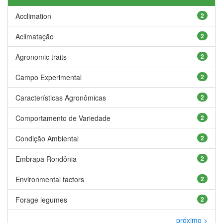
Acclimation
2
Aclimatação
2
Agronomic traits
2
Campo Experimental
2
Características Agronômicas
2
Comportamento de Variedade
2
Condição Ambiental
2
Embrapa Rondônia
2
Environmental factors
2
Forage legumes
2
próximo >