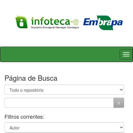
Skip
navigation
Página de Busca
Filtros correntes: