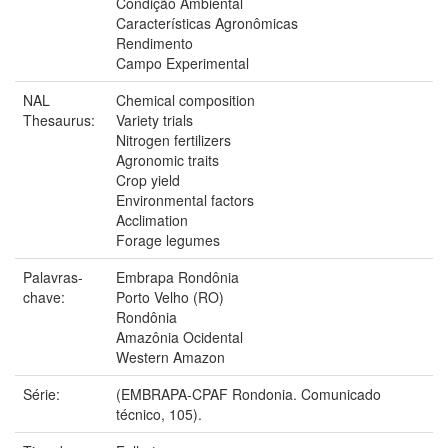
Condição Ambiental
Características Agronômicas
Rendimento
Campo Experimental
NAL
Chemical composition
Thesaurus:
Variety trials
Nitrogen fertilizers
Agronomic traits
Crop yield
Environmental factors
Acclimation
Forage legumes
Palavras-
Embrapa Rondônia
chave:
Porto Velho (RO)
Rondônia
Amazônia Ocidental
Western Amazon
Série:
(EMBRAPA-CPAF Rondonia. Comunicado
técnico, 105).