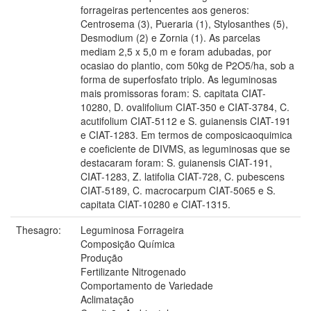
forrageiras pertencentes aos generos:
Centrosema (3), Pueraria (1), Stylosanthes (5),
Desmodium (2) e Zornia (1). As parcelas
mediam 2,5 x 5,0 m e foram adubadas, por
ocasiao do plantio, com 50kg de P2O5/ha, sob a
forma de superfosfato triplo. As leguminosas
mais promissoras foram: S. capitata CIAT-
10280, D. ovalifolium CIAT-350 e CIAT-3784, C.
acutifolium CIAT-5112 e S. guianensis CIAT-191
e CIAT-1283. Em termos de composicaoquimica
e coeficiente de DIVMS, as leguminosas que se
destacaram foram: S. guianensis CIAT-191,
CIAT-1283, Z. latifolia CIAT-728, C. pubescens
CIAT-5189, C. macrocarpum CIAT-5065 e S.
capitata CIAT-10280 e CIAT-1315.
Thesagro:
Leguminosa Forrageira
Composição Química
Produção
Fertilizante Nitrogenado
Comportamento de Variedade
Aclimatação