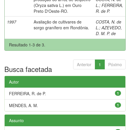
(Oryza sativa L.) em Ouro
L.
;
FERREIRA,
Preto D'Oeste-RO.
R. de P.
1997
Avaliação de cultivares de
COSTA, N. de
sorgo granífero em Rondônia.
L.
;
AZEVEDO,
D. M. P. de
Resultado 1-3 de 3.
Anterior
1
Póximo
Busca facetada
Autor
FERREIRA, R. de P.
1
MENDES, A. M.
1
Assunto