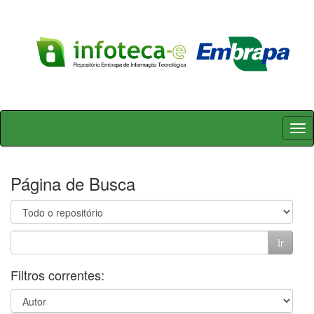
Skip
navigation
Página de Busca
Filtros correntes: