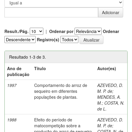
Result./Pág.
|
Ordenar por
Ordenar
Registro(s)
Resultado 1-3 de 3.
Ano de
Título
Autor(es)
publicação
1997
Comportamento do arroz de
AZEVEDO, D.
sequeiro em diferentes
M. P. de
;
populações de plantas.
MENDES, A.
M.
;
COSTA, N.
de L.
1988
Efeito do período de
AZEVEDO, D.
matocompetição sobre a
M. P. de
;
produção do arroz de sequeiro
COSTA, N. de