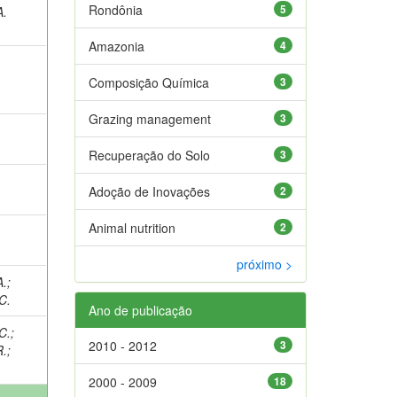
Rondônia
5
A.
Amazonia
4
Composição Química
3
Grazing management
3
Recuperação do Solo
3
Adoção de Inovações
2
Animal nutrition
2
próximo >
A.
;
C.
Ano de publicação
C.
;
2010 - 2012
3
R.
;
2000 - 2009
18