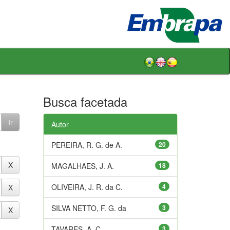
Busca facetada
Autor
PEREIRA, R. G. de A.
20
MAGALHAES, J. A.
18
OLIVEIRA, J. R. da C.
4
SILVA NETTO, F. G. da
3
TAVARES, A. C.
3