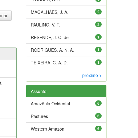
MAGALHÃES, J. A.
2
PAULINO, V. T.
2
RESENDE, J. C. de
1
RODRIGUES, A. N. A.
1
TEIXEIRA, C. A. D.
1
próximo >
A.
Assunto
Amazônia Ocidental
6
Pastures
6
Western Amazon
6