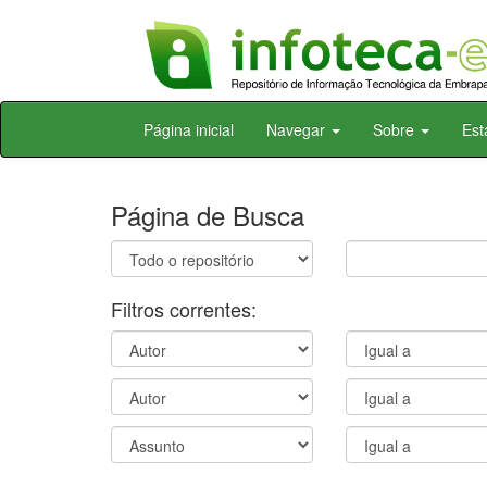
Skip
Página inicial
Navegar
Sobre
Est
navigation
Página de Busca
Filtros correntes: