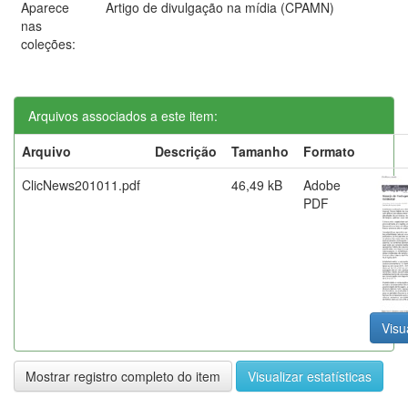
Aparece
Artigo de divulgação na mídia (CPAMN)
nas
coleções:
Arquivos associados a este item:
Arquivo
Descrição
Tamanho
Formato
ClicNews201011.pdf
46,49 kB
Adobe
PDF
Visu
Mostrar registro completo do item
Visualizar estatísticas