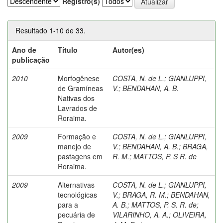
Registro(s)
Resultado 1-10 de 33.
Ano de
Título
Autor(es)
publicação
2010
Morfogênese
COSTA, N. de L.
;
GIANLUPPI,
de Gramíneas
V.
;
BENDAHAN, A. B.
Nativas dos
Lavrados de
Roraima.
2009
Formação e
COSTA, N. de L.
;
GIANLUPPI,
manejo de
V.
;
BENDAHAN, A. B.
;
BRAGA,
pastagens em
R. M.
;
MATTOS, P. S R. de
Roraima.
2009
Alternativas
COSTA, N. de L.
;
GIANLUPPI,
tecnológicas
V.
;
BRAGA, R. M.
;
BENDAHAN,
para a
A. B.
;
MATTOS, P. S. R. de
;
pecuária de
VILARINHO, A. A.
;
OLIVEIRA,