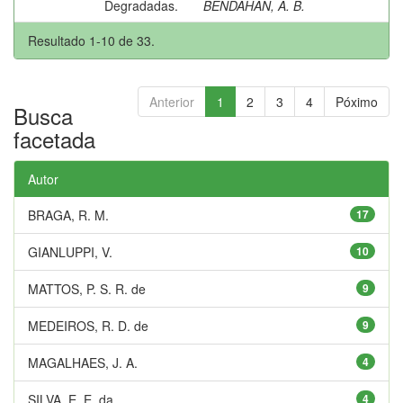
Degradadas.
BENDAHAN, A. B.
Resultado 1-10 de 33.
Anterior
1
2
3
4
Póximo
Busca
facetada
Autor
BRAGA, R. M.
17
GIANLUPPI, V.
10
MATTOS, P. S. R. de
9
MEDEIROS, R. D. de
9
MAGALHAES, J. A.
4
SILVA, E. E. da
4