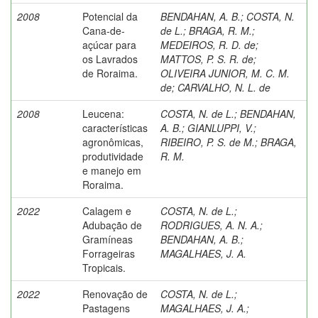
2008
Potencial da
BENDAHAN, A. B.
;
COSTA, N.
Cana-de-
de L.
;
BRAGA, R. M.
;
açúcar para
MEDEIROS, R. D. de
;
os Lavrados
MATTOS, P. S. R. de
;
de Roraima.
OLIVEIRA JUNIOR, M. C. M.
de
;
CARVALHO, N. L. de
2008
Leucena:
COSTA, N. de L.
;
BENDAHAN,
características
A. B.
;
GIANLUPPI, V.
;
agronômicas,
RIBEIRO, P. S. de M.
;
BRAGA,
produtividade
R. M.
e manejo em
Roraima.
2022
Calagem e
COSTA, N. de L.
;
Adubação de
RODRIGUES, A. N. A.
;
Gramíneas
BENDAHAN, A. B.
;
Forrageiras
MAGALHAES, J. A.
Tropicais.
2022
Renovação de
COSTA, N. de L.
;
Pastagens
MAGALHAES, J. A.
;