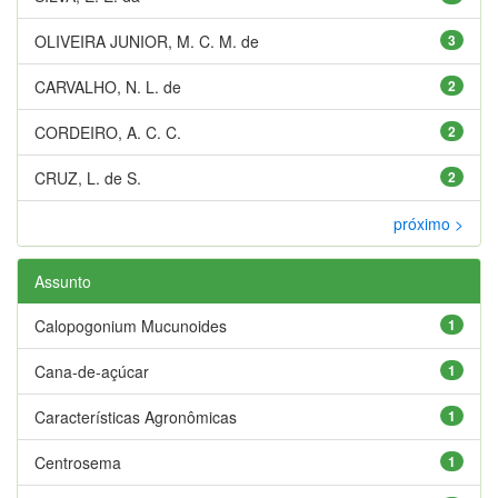
OLIVEIRA JUNIOR, M. C. M. de
3
CARVALHO, N. L. de
2
CORDEIRO, A. C. C.
2
CRUZ, L. de S.
2
próximo >
Assunto
Calopogonium Mucunoides
1
Cana-de-açúcar
1
Características Agronômicas
1
Centrosema
1