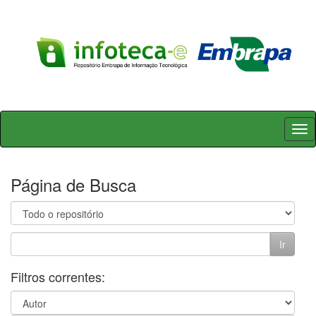
Skip
navigation
Página de Busca
Filtros correntes: