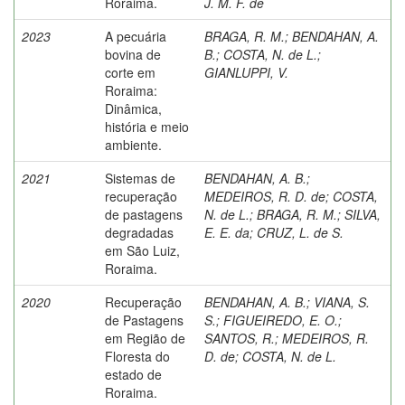
Roraima.
J. M. F. de
2023
A pecuária
BRAGA, R. M.
;
BENDAHAN, A.
bovina de
B.
;
COSTA, N. de L.
;
corte em
GIANLUPPI, V.
Roraima:
Dinâmica,
história e meio
ambiente.
2021
Sistemas de
BENDAHAN, A. B.
;
recuperação
MEDEIROS, R. D. de
;
COSTA,
de pastagens
N. de L.
;
BRAGA, R. M.
;
SILVA,
degradadas
E. E. da
;
CRUZ, L. de S.
em São Luiz,
Roraima.
2020
Recuperação
BENDAHAN, A. B.
;
VIANA, S.
de Pastagens
S.
;
FIGUEIREDO, E. O.
;
em Região de
SANTOS, R.
;
MEDEIROS, R.
Floresta do
D. de
;
COSTA, N. de L.
estado de
Roraima.