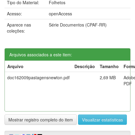
Tipo do Material:
Folhetos
Acesso:
openAccess
Aparece nas
Série Documentos (CPAF-RR)
coleções:
Arquivos associados a este item:
Arquivo
Descrição
Tamanho
Form
doc162009pastagensnewton.pdf
2,69 MB
Adob
PDF
Mostrar registro completo do item
Visualizar estatísticas