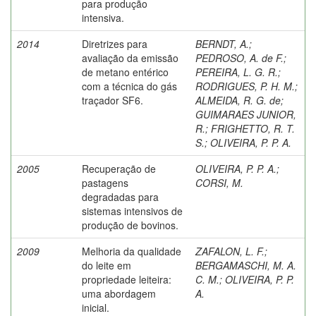
para produção
intensiva.
2014
Diretrizes para
BERNDT, A.
;
avaliação da emissão
PEDROSO, A. de F.
;
de metano entérico
PEREIRA, L. G. R.
;
com a técnica do gás
RODRIGUES, P. H. M.
;
traçador SF6.
ALMEIDA, R. G. de
;
GUIMARAES JUNIOR,
R.
;
FRIGHETTO, R. T.
S.
;
OLIVEIRA, P. P. A.
2005
Recuperação de
OLIVEIRA, P. P. A.
;
pastagens
CORSI, M.
degradadas para
sistemas intensivos de
produção de bovinos.
2009
Melhoria da qualidade
ZAFALON, L. F.
;
do leite em
BERGAMASCHI, M. A.
propriedade leiteira:
C. M.
;
OLIVEIRA, P. P.
uma abordagem
A.
inicial.