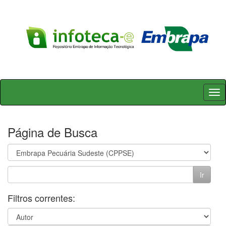
Skip
navigation
Página de Busca
Filtros correntes: