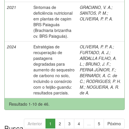
2021
Sintomas de
GRACIANO, V. A.
;
deficiência nutricional
SANTOS, P. M.
;
em plantas de capim
OLIVEIRA, P. P. A.
BRS Paiaguás
(Brachiaria brizantha
cv. BRS Paiaguás).
2024
Estratégias de
OLIVEIRA, P. P. A.
;
recuperação de
FURTADO, A. J.
;
pastagens
ABDALLA FILHO, A.
degradadas para
L.
;
BRUNO, J. F.
;
aumento do sequestro
PERNA JÚNIOR, F.
;
de carbono no solo,
BERNARDI, A. C. de
incluindo o consórcio
C.
;
RODRIGUES, P. H.
com o feijão-guandu:
M.
;
NOGUEIRA, A. R.
resultados parciais.
de A.
Resultado 1-10 de 46.
Anterior
1
2
3
4
...
5
Póximo
Busca