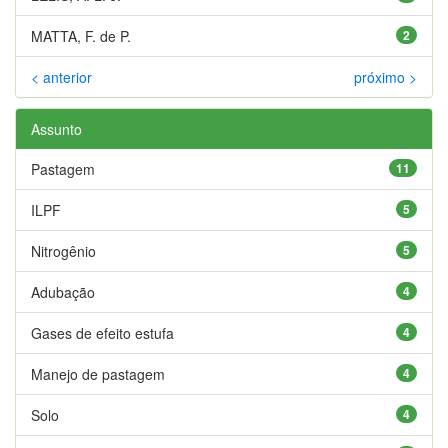
MATTA, F. de P.
2
< anterior
próximo >
Assunto
Pastagem
11
ILPF
5
Nitrogênio
5
Adubação
4
Gases de efeito estufa
4
Manejo de pastagem
4
Solo
4