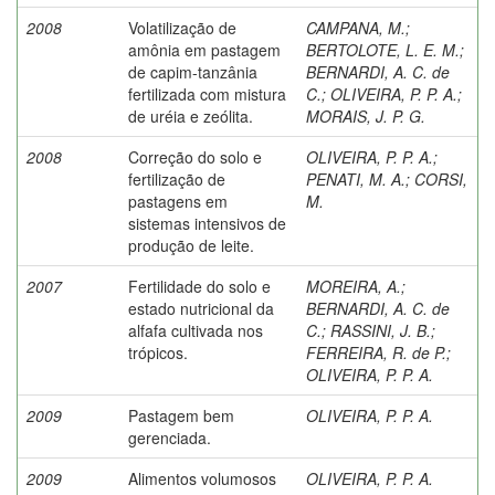
2008
Volatilização de
CAMPANA, M.
;
amônia em pastagem
BERTOLOTE, L. E. M.
;
de capim-tanzânia
BERNARDI, A. C. de
fertilizada com mistura
C.
;
OLIVEIRA, P. P. A.
;
de uréia e zeólita.
MORAIS, J. P. G.
2008
Correção do solo e
OLIVEIRA, P. P. A.
;
fertilização de
PENATI, M. A.
;
CORSI,
pastagens em
M.
sistemas intensivos de
produção de leite.
2007
Fertilidade do solo e
MOREIRA, A.
;
estado nutricional da
BERNARDI, A. C. de
alfafa cultivada nos
C.
;
RASSINI, J. B.
;
trópicos.
FERREIRA, R. de P.
;
OLIVEIRA, P. P. A.
2009
Pastagem bem
OLIVEIRA, P. P. A.
gerenciada.
2009
Alimentos volumosos
OLIVEIRA, P. P. A.