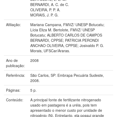
BERNARDI, A. C. de C.
OLIVEIRA, P. P. A.
MORAIS, J. P. G.
Afiliação:
Mariana Campana, FMVZ/ UNESP Botucatu;
Lícia Eliza M. Bertolote, FMVZ/ UNESP
Botucatu; ALBERTO CARLOS DE CAMPOS
BERNARDI, CPPSE; PATRICIA PERONDI
ANCHAO OLIVEIRA, CPPSE; Josivaldo P. G.
Morais, UFSCar/Araras.
Ano de
2008
publicação:
Referência:
São Carlos, SP: Embrapa Pecuária Sudeste,
2008.
Páginas:
5 p.
Conteúdo:
A principal fonte de fertilizante nitrogenado
usado em pastagens é a uréia, pois tem
apresentado o menor custo por unidade de
nitrogênio (N). Entretanto, ela possui grande