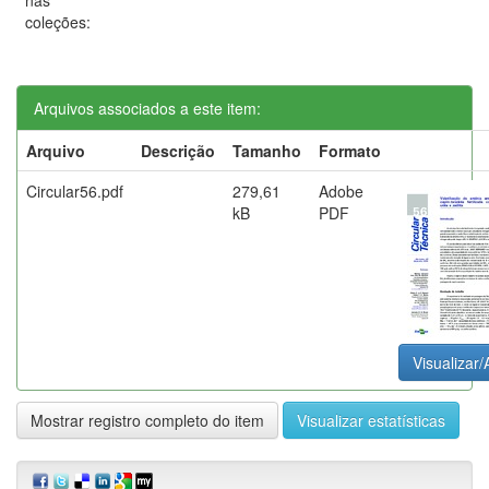
coleções:
Arquivos associados a este item:
Arquivo
Descrição
Tamanho
Formato
Circular56.pdf
279,61
Adobe
kB
PDF
Visualizar/
Mostrar registro completo do item
Visualizar estatísticas