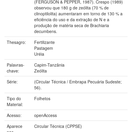
(FERGUSON & PEPPER, 1987). Crespo (1989)
observou que 180 g de zeólita (70 % de
clinoptilolita) aumentaram em torno de 130 % a
eficiência do uso e da extração de N e a
produção de matéria seca de Brachiaria
decumbens.
Thesagro:
Fertilizante
Pastagem
Uréia
Palavras-
Capim-Tanzânia
chave:
Zeólita
Série:
(Circular Técnica / Embrapa Pecuária Sudeste;
56).
Tipo do
Folhetos
Material:
Acesso:
openAccess
Aparece
Circular Técnica (CPPSE)
nas