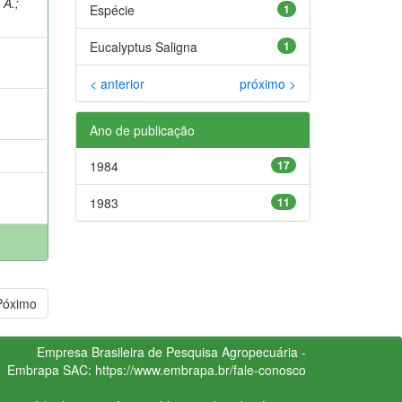
 A.
;
Espécie
1
Eucalyptus Saligna
1
< anterior
próximo >
Ano de publicação
1984
17
1983
11
Póximo
Empresa Brasileira de Pesquisa Agropecuária -
Embrapa
SAC:
https://www.embrapa.br/fale-conosco