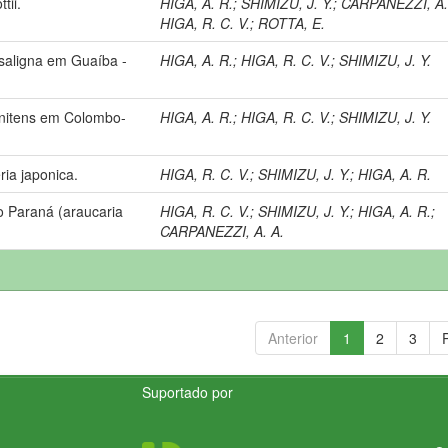
tii.
HIGA, A. R.
;
SHIMIZU, J. Y.
;
CARPANEZZI, A.
HIGA, R. C. V.
;
ROTTA, E.
saligna em Guaíba -
HIGA, A. R.
;
HIGA, R. C. V.
;
SHIMIZU, J. Y.
 nitens em Colombo-
HIGA, A. R.
;
HIGA, R. C. V.
;
SHIMIZU, J. Y.
ia japonica.
HIGA, R. C. V.
;
SHIMIZU, J. Y.
;
HIGA, A. R.
o Paraná (araucaria
HIGA, R. C. V.
;
SHIMIZU, J. Y.
;
HIGA, A. R.
;
CARPANEZZI, A. A.
Anterior
1
2
3
Suportado por