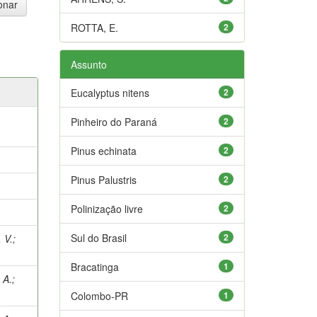
ROTTA, E.
2
Assunto
Eucalyptus nitens
2
Pinheiro do Paraná
2
Pinus echinata
2
Pinus Palustris
2
Polinização livre
2
Sul do Brasil
2
 V.
;
Bracatinga
1
 A.
;
Colombo-PR
1