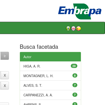
Busca facetada
Autor
HIGA, A. R.
28
MONTAGNER, L. H.
8
ALVES, S. T.
7
CARPANEZZI, A. A.
7
AHRENS, S.
2