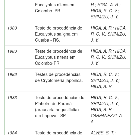
Eucalyptus nitens em
H.
;
HIGA, A. R.
;
Colombo, PR.
HIGA, R. C. V.
;
SHIMIZU, J. Y.
1983
Teste de procedência de
HIGA, A. R.
;
HIGA,
Eucalyptus saligna em
R. C. V.
;
SHIMIZU,
Guaíba - RS.
J. Y.
1983
Teste de procedência de
HIGA, A. R.
;
HIGA,
Eucalyptus nitens em
R. C. V.
;
SHIMIZU,
Colombo-PR.
J. Y.
1983
Testes de procedências
HIGA, R. C. V.
;
de Cryptomeria japonica.
SHIMIZU, J. Y.
;
HIGA, A. R.
1983
Teste de procedências de
HIGA, R. C. V.
;
Pinheiro do Paraná
SHIMIZU, J. Y.
;
(araucaria angustifolia)
HIGA, A. R.
;
em Itapeva - SP.
CARPANEZZI, A.
A.
1984
Teste de procedência de
ALVES, S. T.
;