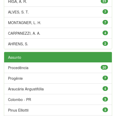
HIGA, A. R.
23
ALVES, S. T.
7
MONTAGNER, L. H.
7
CARPANEZZI, A. A.
4
AHRENS, S.
2
Assunto
Procedência
20
Progênie
7
Araucária Angustifólia
4
Colombo - PR
3
Pinus Elliottii
3