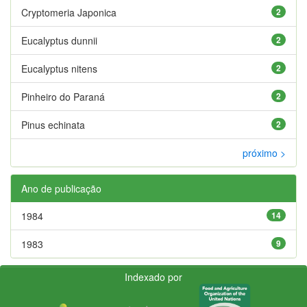
Cryptomeria Japonica
2
Eucalyptus dunnii
2
Eucalyptus nitens
2
Pinheiro do Paraná
2
Pinus echinata
2
próximo >
Ano de publicação
1984
14
1983
9
Indexado por