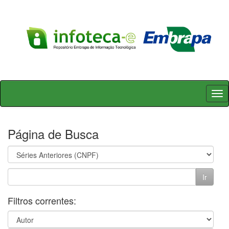
Skip
navigation
Página de Busca
Filtros correntes: