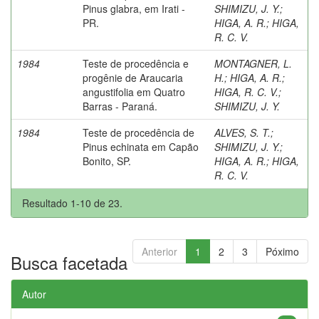
Pinus glabra, em Irati -
SHIMIZU, J. Y.
;
PR.
HIGA, A. R.
;
HIGA,
R. C. V.
1984
Teste de procedência e
MONTAGNER, L.
progênie de Araucaria
H.
;
HIGA, A. R.
;
angustifolia em Quatro
HIGA, R. C. V.
;
Barras - Paraná.
SHIMIZU, J. Y.
1984
Teste de procedência de
ALVES, S. T.
;
Pinus echinata em Capão
SHIMIZU, J. Y.
;
Bonito, SP.
HIGA, A. R.
;
HIGA,
R. C. V.
Resultado 1-10 de 23.
Anterior
1
2
3
Póximo
Busca facetada
Autor