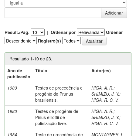
Result./Pág.
|
Ordenar por
Ordenar
Registro(s)
Resultado 1-10 de 23.
Ano de
Título
Autor(es)
publicação
1983
Testes de procedência e
HIGA, A. R.
;
progênie de Prunus
SHIMIZU, J. Y.
;
brasiliensis.
HIGA, R. C. V.
1983
Testes de progênie de
HIGA, A. R.
;
Pinus elliottii de
SHIMIZU, J. Y.
;
polinização livre.
HIGA, R. C. V.
1984
Teste de procedência de
MONTAGNER, L.