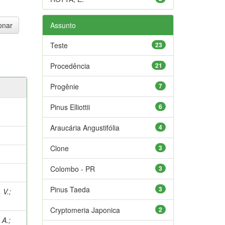
Assunto
Teste
23
Procedência
21
Progênie
7
Pinus Elliottii
6
Araucária Angustifólia
4
Clone
3
Colombo - PR
3
Pinus Taeda
3
 V.
;
Cryptomeria Japonica
2
 A.
;