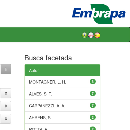
Busca facetada
Autor
MONTAGNER, L. H.
8
ALVES, S. T.
7
CARPANEZZI, A. A.
7
AHRENS, S.
2
ROTTA, E.
2