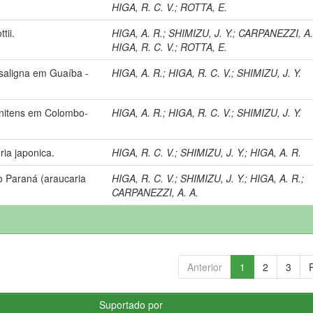
HIGA, R. C. V.
;
ROTTA, E.
tii.
HIGA, A. R.
;
SHIMIZU, J. Y.
;
CARPANEZZI, A.
HIGA, R. C. V.
;
ROTTA, E.
saligna em Guaíba -
HIGA, A. R.
;
HIGA, R. C. V.
;
SHIMIZU, J. Y.
 nitens em Colombo-
HIGA, A. R.
;
HIGA, R. C. V.
;
SHIMIZU, J. Y.
ia japonica.
HIGA, R. C. V.
;
SHIMIZU, J. Y.
;
HIGA, A. R.
o Paraná (araucaria
HIGA, R. C. V.
;
SHIMIZU, J. Y.
;
HIGA, A. R.
;
CARPANEZZI, A. A.
Anterior
1
2
3
Suportado por