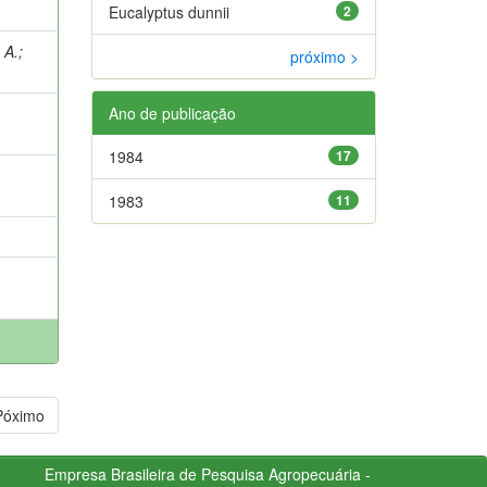
Eucalyptus dunnii
2
 A.
;
próximo >
Ano de publicação
1984
17
1983
11
Póximo
Empresa Brasileira de Pesquisa Agropecuária -