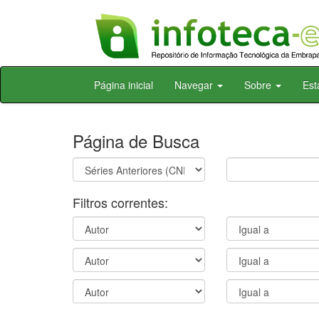
Skip
Página inicial
Navegar
Sobre
Est
navigation
Página de Busca
Filtros correntes: