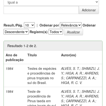
Result./Pág.
|
Ordenar por
Ordenar
Registro(s)
Resultado 1-2 de 2.
Ano de
Título
Autor(es)
publicação
1984
Testes de espécies
ALVES, S. T.
;
SHIMIZU, J.
e procedências de
Y.
;
HIGA, A. R.
;
AHRENS,
pinus tropicais no
S.
;
CARPANEZZI, A. A.
;
sul do Brasil.
HIGA, R. C. V.
1984
Teste de
ALVES, S. T.
;
SHIMIZU, J.
procedência de
Y.
;
HIGA, A. R.
;
AHRENS,
Pinus taeda em
S.
;
CARPANEZZI, A. A.
;
vários locais do sul
HIGA, R. C. V.