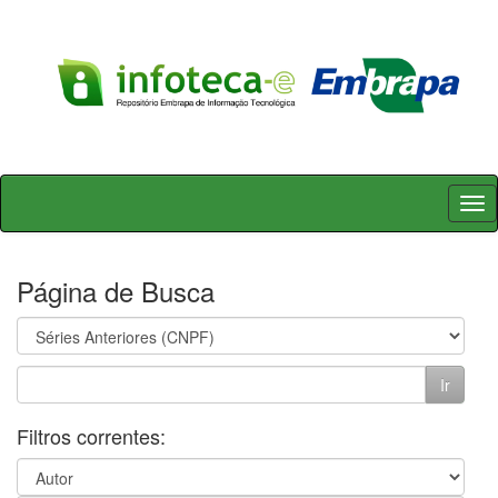
Skip
navigation
Página de Busca
Filtros correntes: