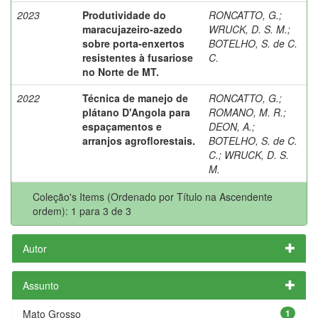
2023
Produtividade do
RONCATTO, G.
;
maracujazeiro-azedo
WRUCK, D. S. M.
;
sobre porta-enxertos
BOTELHO, S. de C.
resistentes à fusariose
C.
no Norte de MT.
2022
Técnica de manejo de
RONCATTO, G.
;
plátano D'Angola para
ROMANO, M. R.
;
espaçamentos e
DEON, A.
;
arranjos agroflorestais.
BOTELHO, S. de C.
C.
;
WRUCK, D. S.
M.
Coleção's Items (Ordenado por Título na Ascendente
ordem): 1 para 3 de 3
Autor
Assunto
Mato Grosso
1