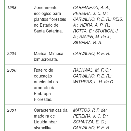
1988
Zoneamento
CARPANEZZI, A. A.
;
ecológico para
PEREIRA, J. C. D.
;
plantios florestais
CARVALHO, P. E. R.
;
REIS,
no Estado de
A.
;
VIEIRA, A. R. R.
;
Santa Catarina.
ROTTA, E.
;
STURION, J.
A.
;
RAUEN, M. de J.
;
SILVEIRA, R. A.
2004
Maricá: Mimosa
CARVALHO, P. E. R.
bimucronata.
2006
Roteiro de
RACHWAL, M. F. G.
;
educação
CARVALHO, P. E. R.
;
ambiental no
WITHERS, L. H. de O.
arboreto da
Embrapa
Florestas.
2001
Características da
MATTOS, P. P. de
;
madeira de
PEREIRA, J. C. D.
;
Liquidambar
SCHAITZA, E. G.
;
styraciflua.
CARVALHO, P. E. R.