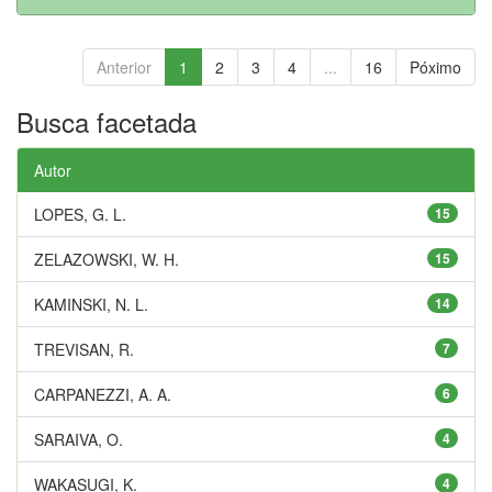
Anterior
1
2
3
4
...
16
Póximo
Busca facetada
Autor
LOPES, G. L.
15
ZELAZOWSKI, W. H.
15
KAMINSKI, N. L.
14
TREVISAN, R.
7
CARPANEZZI, A. A.
6
SARAIVA, O.
4
WAKASUGI, K.
4