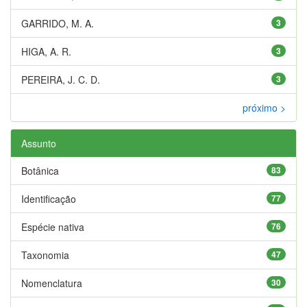
GARRIDO, M. A.
3
HIGA, A. R.
3
PEREIRA, J. C. D.
3
próximo >
Assunto
Botânica
83
Identificação
77
Espécie nativa
76
Taxonomia
47
Nomenclatura
30