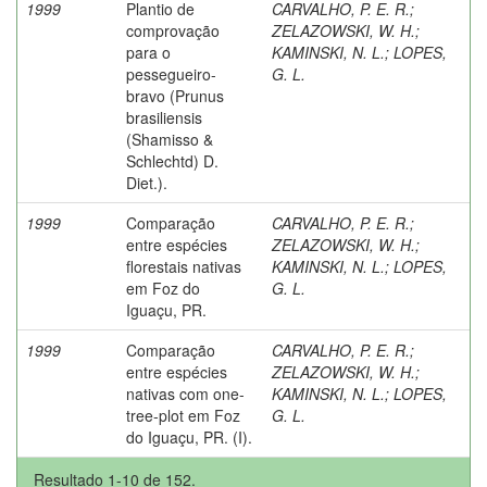
1999
Plantio de
CARVALHO, P. E. R.
;
comprovação
ZELAZOWSKI, W. H.
;
para o
KAMINSKI, N. L.
;
LOPES,
pessegueiro-
G. L.
bravo (Prunus
brasiliensis
(Shamisso &
Schlechtd) D.
Diet.).
1999
Comparação
CARVALHO, P. E. R.
;
entre espécies
ZELAZOWSKI, W. H.
;
florestais nativas
KAMINSKI, N. L.
;
LOPES,
em Foz do
G. L.
Iguaçu, PR.
1999
Comparação
CARVALHO, P. E. R.
;
entre espécies
ZELAZOWSKI, W. H.
;
nativas com one-
KAMINSKI, N. L.
;
LOPES,
tree-plot em Foz
G. L.
do Iguaçu, PR. (I).
Resultado 1-10 de 152.