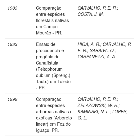
1983
Comparação
CARVALHO, P. E. R.
;
entre espécies
COSTA, J. M.
florestais nativas
em Campo
Mourão - PR.
1983
Ensaio de
HIGA, A. R.
;
CARVALHO, P.
procedência e
E. R.
;
SARAIVA, O.
;
progênie de
CARPANEZZI, A. A.
Canafístula
(Peltophorum
dubium (Spreng.)
Taub.) em Toledo
- PR.
1999
Comparação
CARVALHO, P. E. R.
;
entre espécies
ZELAZOWSKI, W. H.
;
arbóreas nativas e
KAMINSKI, N. L.
;
LOPES,
exóticas (Arboreto
G. L.
linear) em Foz do
Iguaçu, PR.