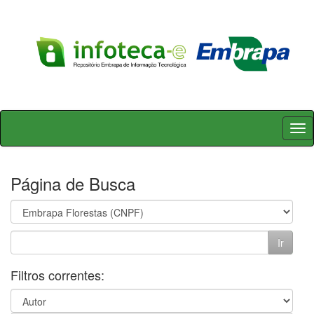
Skip
navigation
Página de Busca
Filtros correntes: