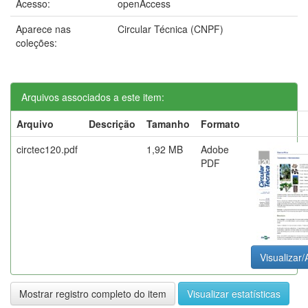
Acesso:
openAccess
Aparece nas
Circular Técnica (CNPF)
coleções:
Arquivos associados a este item:
Arquivo
Descrição
Tamanho
Formato
circtec120.pdf
1,92 MB
Adobe
PDF
Visualizar/
Mostrar registro completo do item
Visualizar estatísticas