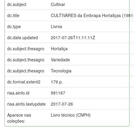
dc.subject
Cultivar
dc.title
CULTIVARES da Embrapa Hortaliças (1981
dc.type
Livros
dc.date.updated
2017-07-26T11:11:11Z
dc.subject.thesagro
Hortaliça
dc.subject.thesagro
Variedade
dc.subject.thesagro
Tecnologia
dc.format.extent2
179 p.
riaa.ainfo.id
991167
riaa.ainfo.lastupdate
2017-07-26
Aparece nas
Livro técnico (CNPH)
coleções: