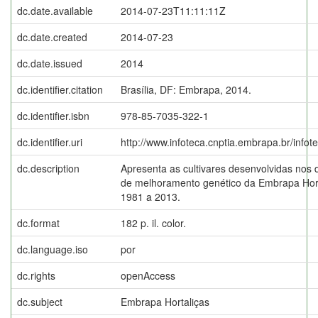
dc.date.available
2014-07-23T11:11:11Z
dc.date.created
2014-07-23
dc.date.issued
2014
dc.identifier.citation
Brasília, DF: Embrapa, 2014.
dc.identifier.isbn
978-85-7035-322-1
dc.identifier.uri
http://www.infoteca.cnptia.embrapa.br/info
dc.description
Apresenta as cultivares desenvolvidas nos 
de melhoramento genético da Embrapa Hort
1981 a 2013.
dc.format
182 p. il. color.
dc.language.iso
por
dc.rights
openAccess
dc.subject
Embrapa Hortaliças