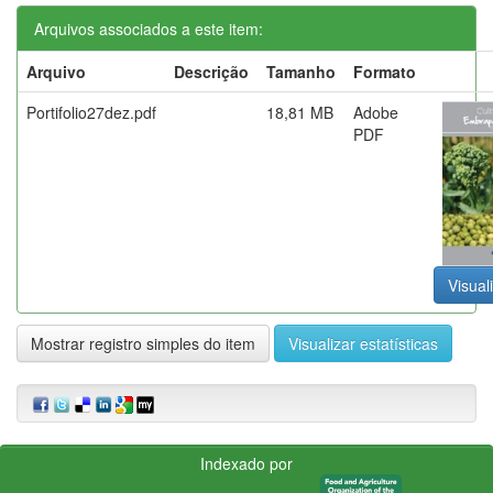
Arquivos associados a este item:
Arquivo
Descrição
Tamanho
Formato
Portifolio27dez.pdf
18,81 MB
Adobe
PDF
Visual
Mostrar registro simples do item
Visualizar estatísticas
Indexado por