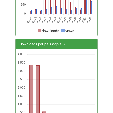
downloads
views
Downloads por país (top 10)