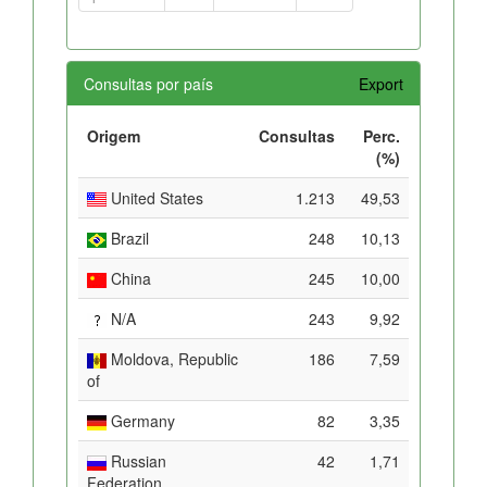
Consultas por país
Export
Origem
Consultas
Perc.
(%)
United States
1.213
49,53
Brazil
248
10,13
China
245
10,00
N/A
243
9,92
Moldova, Republic
186
7,59
of
Germany
82
3,35
Russian
42
1,71
Federation