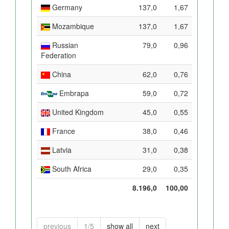
Germany
137,0
1,67
Mozambique
137,0
1,67
Russian
79,0
0,96
Federation
China
62,0
0,76
Embrapa
59,0
0,72
United Kingdom
45,0
0,55
France
38,0
0,46
Latvia
31,0
0,38
South Africa
29,0
0,35
8.196,0
100,00
previous
1/5
show all
next