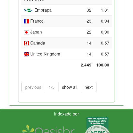
Embrapa
32
1,31
France
23
0,94
Japan
22
0,90
Canada
14
0,57
United Kingdom
14
0,57
2.449
100,00
previous
1/5
show all
next
Indexado por