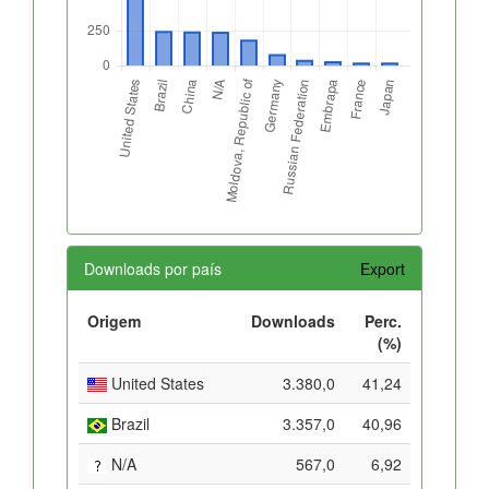
Downloads por país
Export
Origem
Downloads
Perc.
(%)
United States
3.380,0
41,24
Brazil
3.357,0
40,96
N/A
567,0
6,92