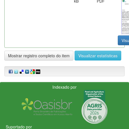
kB
PDF
Visu
Mostrar registro completo do item
Visualizar estatísticas
Indexado por
Suportado por