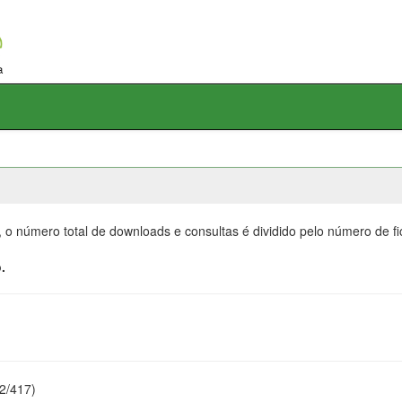
, o número total de downloads e consultas é dividido pelo número de f
.
22/417)