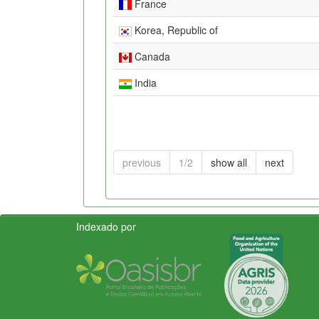
France
Korea, Republic of
Canada
India
previous
1/2
show all
next
Indexado por