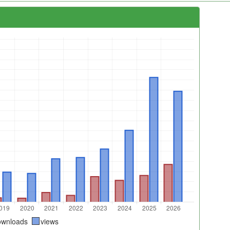
ownloads
views