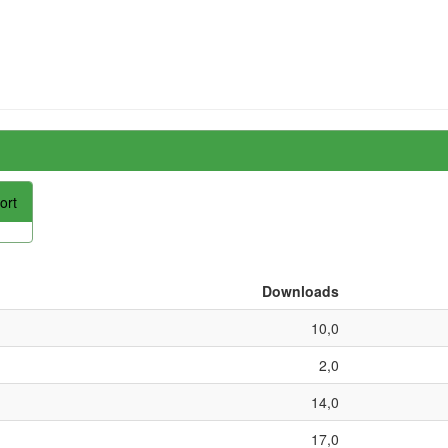
ort
Downloads
10,0
2,0
14,0
17,0