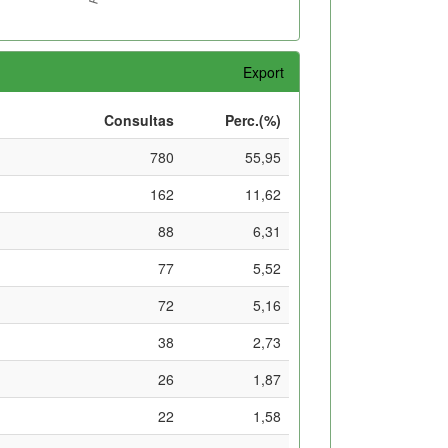
Export
Consultas
Perc.(%)
780
55,95
162
11,62
88
6,31
77
5,52
72
5,16
38
2,73
26
1,87
22
1,58