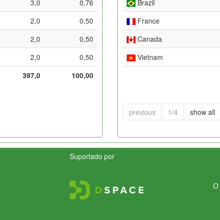
3,0
0,76
Brazil
2,0
0,50
France
2,0
0,50
Canada
2,0
0,50
Vietnam
397,0
100,00
previous
1/4
show all
Suportado por
O 