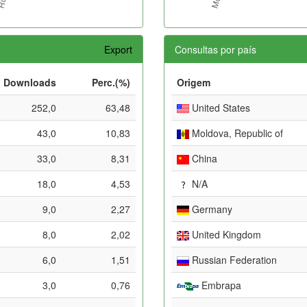
Export
Consultas por país
Downloads
Perc.(%)
Origem
252,0
63,48
United States
43,0
10,83
Moldova, Republic of
33,0
8,31
China
18,0
4,53
N/A
9,0
2,27
Germany
8,0
2,02
United Kingdom
6,0
1,51
Russian Federation
3,0
0,76
Embrapa