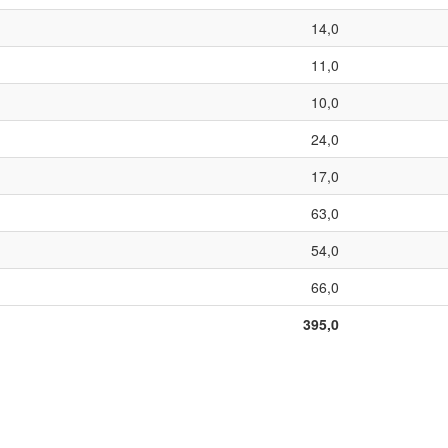
14,0
11,0
10,0
24,0
17,0
63,0
54,0
66,0
395,0