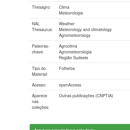
Thesagro:
Clima
Meteorologia
NAL
Weather
Thesaurus:
Meteorology and climatology
Agrometeorology
Palavras-
Agroclima
chave:
Agrometeorologia
Região Sudeste
Tipo do
Folhetos
Material:
Acesso:
openAccess
Aparece
Outras publicações (CNPTIA)
nas
coleções:
Arquivos associados a este item: