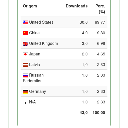
Origem
Downloads
Perc.
(%)
United States
30,0
69,77
China
4,0
9,30
United Kingdom
3,0
6,98
Japan
2,0
4,65
Latvia
1,0
2,33
Russian
1,0
2,33
Federation
Germany
1,0
2,33
N/A
1,0
2,33
43,0
100,00