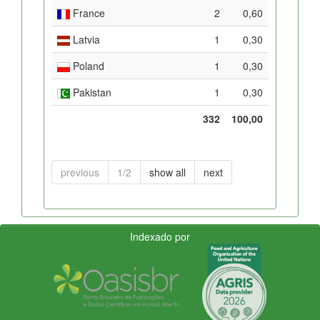
France
2
0,60
Latvia
1
0,30
Poland
1
0,30
Pakistan
1
0,30
332
100,00
previous
1/2
show all
next
Indexado por