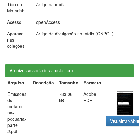
Tipo do
Artigo na mídia
Material:
Acesso:
openAccess
Aparece
Artigo de divulgação na mídia (CNPGL)
nas
coleções:
Arquivos associados a este item:
Arquivo
Descrição
Tamanho
Formato
Emissoes-
783,06
Adobe
de-
kB
PDF
metano-
na-
pecuaria-
Visualizar/Abri
parte-
2.pdf