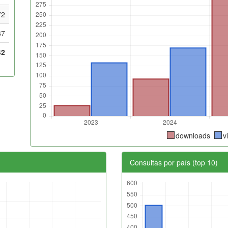
72
67
42
downloads
v
Consultas por país (top 10)