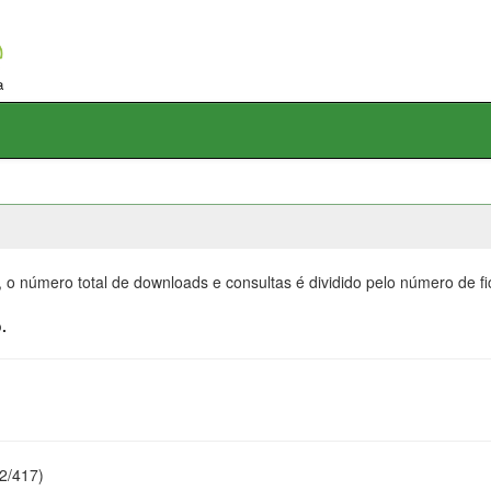
, o número total de downloads e consultas é dividido pelo número de f
.
22/417)