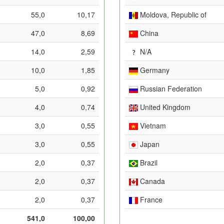
55,0
10,17
Moldova, Republic of
47,0
8,69
China
14,0
2,59
N/A
10,0
1,85
Germany
5,0
0,92
Russian Federation
4,0
0,74
United Kingdom
3,0
0,55
Vietnam
3,0
0,55
Japan
2,0
0,37
Brazil
2,0
0,37
Canada
2,0
0,37
France
541,0
100,00