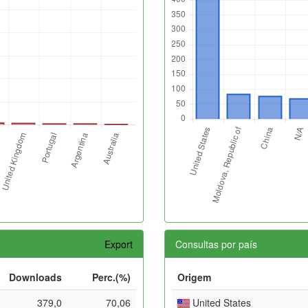
Export
Consultas por país
Downloads
Perc.(%)
Origem
379,0
70,06
United States