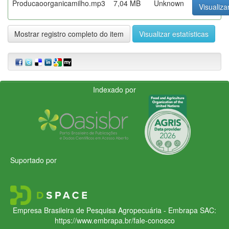
Producaoorganicamilho.mp3
7,04 MB
Unknown
Visualiza
Mostrar registro completo do item
Visualizar estatísticas
Indexado por
Suportado por
Empresa Brasileira de Pesquisa Agropecuária - Embrapa
SAC:
https://www.embrapa.br/fale-conosco