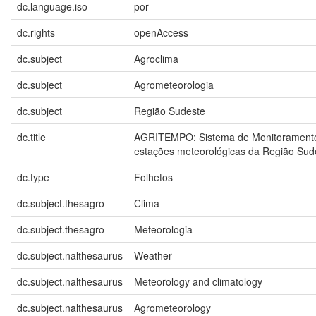
dc.language.iso
por
dc.rights
openAccess
dc.subject
Agroclima
dc.subject
Agrometeorologia
dc.subject
Região Sudeste
dc.title
AGRITEMPO: Sistema de Monitoramento
estações meteorológicas da Região Sud
dc.type
Folhetos
dc.subject.thesagro
Clima
dc.subject.thesagro
Meteorologia
dc.subject.nalthesaurus
Weather
dc.subject.nalthesaurus
Meteorology and climatology
dc.subject.nalthesaurus
Agrometeorology