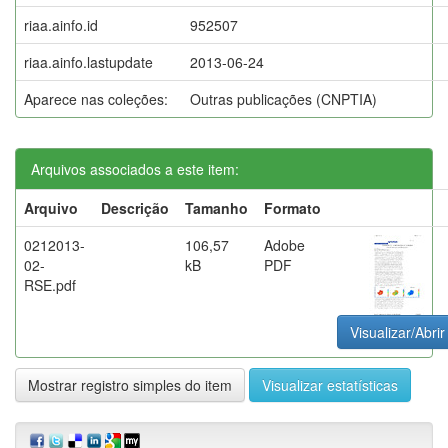
riaa.ainfo.id
952507
riaa.ainfo.lastupdate
2013-06-24
Aparece nas coleções:
Outras publicações (CNPTIA)
Arquivos associados a este item:
Arquivo
Descrição
Tamanho
Formato
0212013-
106,57
Adobe
02-
kB
PDF
RSE.pdf
Visualizar/Abrir
Mostrar registro simples do item
Visualizar estatísticas