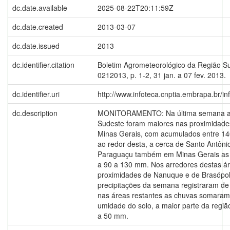
dc.date.available
2025-08-22T20:11:59Z
dc.date.created
2013-03-07
dc.date.issued
2013
dc.identifier.citation
Boletim Agrometeorológico da Região S
0212013, p. 1-2, 31 jan. a 07 fev. 2013.
dc.identifier.uri
http://www.infoteca.cnptia.embrapa.br/i
dc.description
MONITORAMENTO: Na última semana as
Sudeste foram maiores nas proximidade
Minas Gerais, com acumulados entre 1
ao redor desta, a cerca de Santo Antôni
Paraguaçu também em Minas Gerais as
a 90 a 130 mm. Nos arredores destas ár
proximidades de Nanuque e de Brasópol
precipitações da semana registraram d
nas áreas restantes as chuvas somaram
umidade do solo, a maior parte da regiã
a 50 mm.