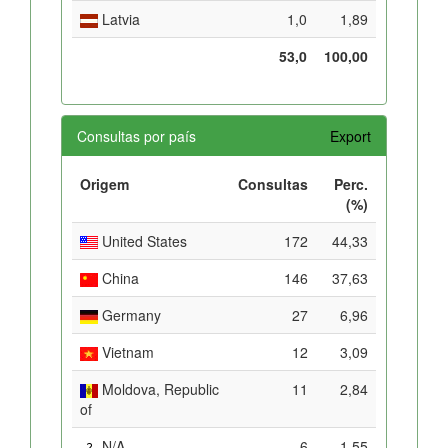
Latvia
1,0
1,89
53,0
100,00
Consultas por país
Export
Origem
Consultas
Perc.
(%)
United States
172
44,33
China
146
37,63
Germany
27
6,96
Vietnam
12
3,09
Moldova, Republic
11
2,84
of
N/A
6
1,55