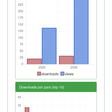
downloads
views
Downloads por país (top 10)